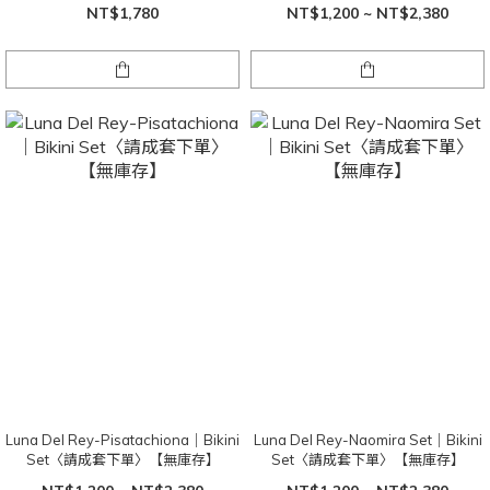
NT$1,780
NT$1,200 ~ NT$2,380
Luna Del Rey-Pisatachiona｜Bikini
Luna Del Rey-Naomira Set｜Bikini
Set〈請成套下單〉【無庫存】
Set〈請成套下單〉【無庫存】