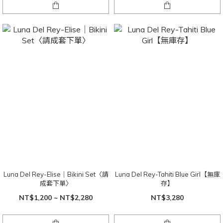
Luna Del Rey-Elise｜Bikini Set〈請
Luna Del Rey-Tahiti Blue Girl【無庫
成套下單〉
存】
NT$1,200 ~ NT$2,280
NT$3,280