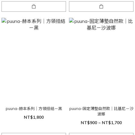
puuna-赫本系列｜方領扭結－黑
puuna-固定薄墊自然款｜比基尼－沙
波娜
NT$1,800
NT$900 ~ NT$1,700