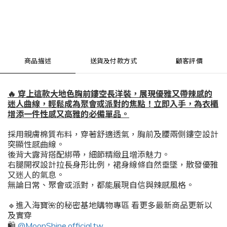
商品描述
送貨及付款方式
顧客評價
🔥 穿上這款大地色胸前鏤空長洋裝，展現優雅又帶辣感的
迷人曲線，輕鬆成為聚會或派對的焦點！立即入手，為衣櫃
增添一件性感又高雅的必備單品。
採用親膚棉質布料，穿著舒適透氣，胸前及腰兩側鏤空設計
突顯性感曲線。
後背大露背搭配綁帶，細節精緻且增添魅力。
右腿開衩設計拉長身形比例，裙身線條自然垂墜，散發優雅
又迷人的氣息。
無論日常、聚會或派對，都能展現自信與辣感風格。
🔹進入海寶🌺的秘密基地購物專區 看更多最新商品更新以
及實穿
🛍️
@MoonShine.official.tw