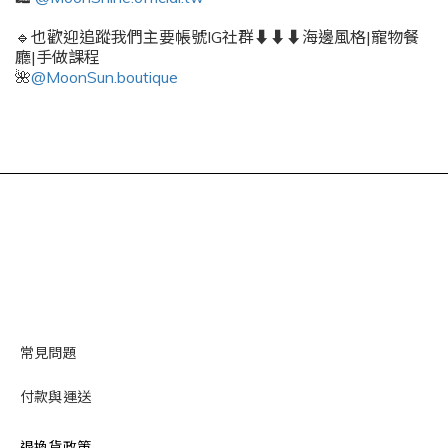
🔹也歡迎追蹤我們主要帳號IG社群⬇️⬇️⬇️海邊風格|寵物餐
廳|手做課程
🌺
@MoonSun.boutique
常見問題
付款與運送
退換貨政策