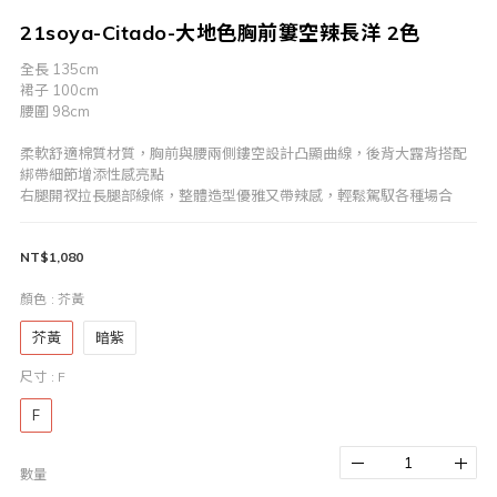
21soya-Citado-大地色胸前簍空辣長洋 2色
全長 135cm
裙子 100cm
腰圍 98cm
柔軟舒適棉質材質，胸前與腰兩側鏤空設計凸顯曲線，後背大露背搭配
綁帶細節增添性感亮點
右腿開衩拉長腿部線條，整體造型優雅又帶辣感，輕鬆駕馭各種場合
NT$1,080
顏色
: 芥黃
芥黃
暗紫
尺寸
: F
F
數量