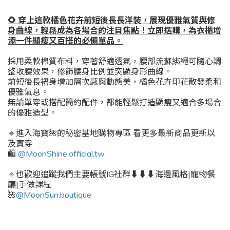
🌻 穿上這款橘色花卉前短後長長洋裝，展現優雅氣質與修
身曲線，輕鬆成為各場合的注目焦點！立即選購，為衣櫃增
添一件顯瘦又百搭的必備單品。
採用柔軟棉質布料，穿著舒適透氣，腰部流蘇綁繩可隨心調
整收腰效果，修飾腰身比例並突顯身形曲線。
前短後長裙身增加層次感與動態美，橘色花卉印花散發柔和
優雅氣息。
無論單穿或搭配簡約配件，都能輕鬆打造顯瘦又適合多場合
的優雅造型。
🔹進入海寶🌺的秘密基地購物專區 看更多最新商品更新以
及實穿
🛍️
@MoonShine.official.tw
🔹也歡迎追蹤我們主要帳號IG社群⬇️⬇️⬇️海邊風格|寵物餐
廳|手做課程
🌺
@MoonSun.boutique