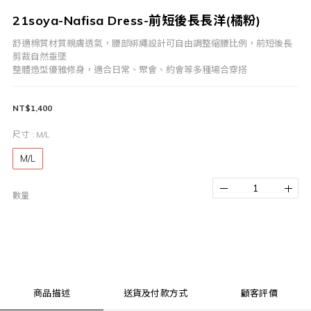
21soya-Nafisa Dress-前短後長長洋(橘粉)
舒適棉質材質親膚透氣，腰部綁繩設計可自由調整縮腰比例，前短後長
剪裁自然垂墜
整體造型優雅修身，適合日常、聚會、約會等多種場合穿搭
NT$1,400
尺寸
: M/L
M/L
數量
商品描述
送貨及付款方式
顧客評價