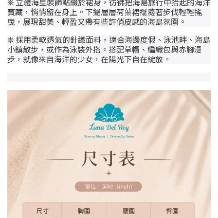
❊ 立體海星裝飾點綴於裙身，彷彿把海島旅行中拾起的海洋
寶藏，悄悄留在身上。下擺層層荷葉裙襬隨著步伐輕輕搖
曳，展現甜美、輕盈又帶有些許俏皮感的海島氛圍。
❊ 採用柔軟透氣的針織面料，適合海邊度假、泳池畔、海島
小鎮散步，或作為泳裝外搭。搭配草帽、編織包與赤腳漫
步，就像來自海洋的少女，在陽光下自在綻放。