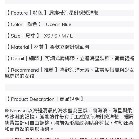
【 Feature｜特色 】肩綁帶海星針織短洋裝
【 Color｜顏色 】 Ocean Blue
【 Size｜尺寸 】 XS / S / M / L
【 Material｜材質 】柔軟立體針織面料
【 Detail｜細節 】可調式肩綁帶、立體海星裝飾、荷葉裙擺
【 Recommend｜推薦 】喜歡海洋元素、甜美度假風與少女
感穿搭的女孩
【 Product Description｜商品說明 】
❊ Nerissa 以海邊清晨的海水藍為靈感，將海浪、海星與柔
軟沙灘的記憶，織進這件帶有手工感的海洋針織洋裝。細肩
綁帶設計可自由調整，胸前弧形織紋與貼身剪裁，勾勒出柔
和而自然的身形曲線。