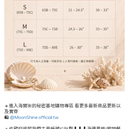
🔹進入海寶🌺的秘密基地購物專區 看更多最新商品更新以
及實穿
🛍️
@MoonShine.official.tw
🔹也歡迎追蹤我們主要帳號IG社群⬇️⬇️⬇️海邊風格|寵物餐