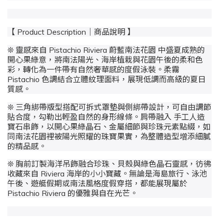
【 Product Description｜商品說明 】
❊ 靈感來自
Pistachio Riviera 蔚藍南法花園
中盛夏成熟的
開心果綠意，將南法陽光、海岸植栽與花園午後的柔和色
彩，轉化為一件帶有自然奢華感的度假泳裝。柔霧
Pistachio 色調結合立體紋理面料，展現低調而高級的夏日
質感。
❊ 三角綁帶版型搭配可拆式罩墊與側綁帶設計，可自由調節
貼合度，勾勒出輕盈自然的身形線條。肩帶融入
手工人造
寶石串飾
，以開心果綠晶石、金屬細節與珍珠元素點綴，如
同南法花園裡被陽光照耀的珠寶果實，為整體造型增添細膩
的精品感。
❊ 胸前訂製海洋吊飾融合珍珠、貝殼與綠色晶石靈感，彷彿
收藏來自 Riviera 海岸的小小寶藏。無論是海島旅行、泳池
午後、遊艇假期或南法風格度假穿搭，都能展現屬於
Pistachio Riviera
的優雅與自在光芒。