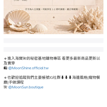
🔹進入海寶🌺的秘密基地購物專區 看更多最新商品更新以
及實穿
🛍️
@MoonShine.official.tw
🔹也歡迎追蹤我們主要帳號IG社群⬇️⬇️⬇️海邊風格|寵物餐
廳|手做課程
🌺
@MoonSun.boutique