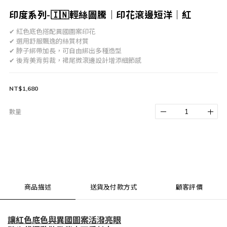
印度系列-🇮🇳輕絲圖騰｜印花滾邊短洋｜紅
✔ 紅色底色搭配異國圖案印花
✔ 選用舒服飄逸的絲質材質
✔ 脖子綁帶加長，可自由綁出多種造型
✔ 後背美背剪裁，裙尾微滾邊設計增添細節感
NT$1,680
數量
商品描述
送貨及付款方式
顧客評價
讓紅色底色與異國圖案活潑亮眼