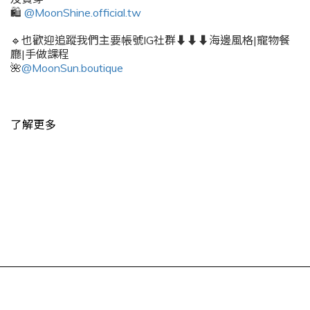
🛍️
@MoonShine.official.tw
🔹也歡迎追蹤我們主要帳號IG社群⬇️⬇️⬇️海邊風格|寵物餐
廳|手做課程
🌺
@MoonSun.boutique
了解更多