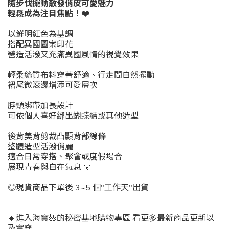
隨步伐擺動散發俏皮可愛魅力
輕鬆成為注目焦點！❤️
以鮮明紅色為基調
搭配異國圖案印花
營造活潑又充滿異國風情的視覺效果
輕柔絲質布料穿著舒適、行走間自然擺動
裙尾微滾邊增添可愛層次
脖頸綁帶加長設計
可依個人喜好綁出蝴蝶結或其他造型
後背美背剪裁凸顯背部線條
整體造型活潑俏麗
適合日常穿搭、聚會或度假場合
展現青春與自在氣息 🌹
◎現貨商品下單後 3~5 個"工作天"出貨
🔹進入海寶🌺的秘密基地購物專區 看更多最新商品更新以
及實穿