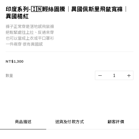
印度系列-🇮🇳輕絲圖騰｜異國佩斯里飛鼠寬褲｜
異國橘紅
褲子正常穿是落地感飛鼠褲
把鬆緊處往上拉、反過來穿
也可以當成上衣或平口罩衫
一件兩穿 很有異國感
NT$1,300
數量
商品描述
送貨及付款方式
顧客評價