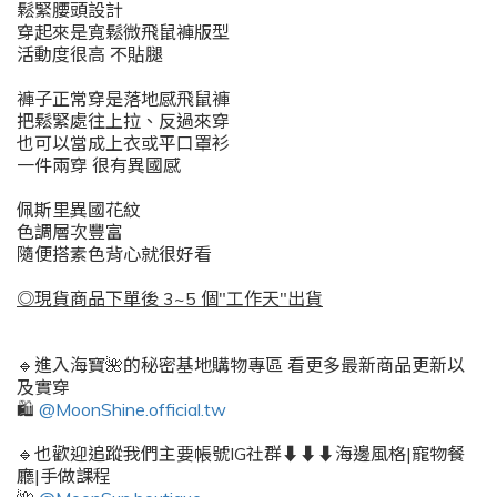
鬆緊腰頭設計
穿起來是寬鬆微飛鼠褲版型
活動度很高 不貼腿
褲子正常穿是落地感飛鼠褲
把鬆緊處往上拉、反過來穿
也可以當成上衣或平口罩衫
一件兩穿 很有異國感
佩斯里異國花紋
色調層次豐富
隨便搭素色背心就很好看
◎現貨商品下單後 3~5 個"工作天"出貨
🔹進入海寶🌺的秘密基地購物專區 看更多最新商品更新以
及實穿
🛍️
@MoonShine.official.tw
🔹也歡迎追蹤我們主要帳號IG社群⬇️⬇️⬇️海邊風格|寵物餐
廳|手做課程