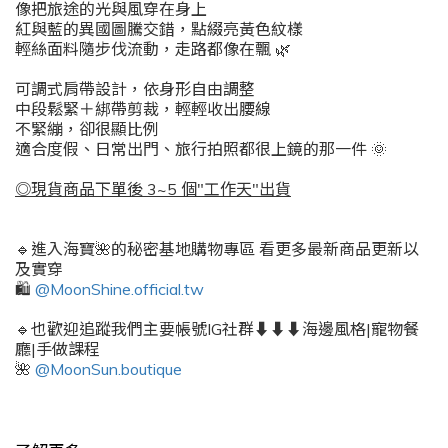
像把旅途的光與風穿在身上
紅與藍的異國圖騰交錯，點綴亮黃色紋樣
輕絲面料隨步伐流動，走路都像在飄 🌿
可調式肩帶設計，依身形自由調整
中段鬆緊＋綁帶剪裁，輕輕收出腰線
不緊繃，卻很顯比例
適合度假、日常出門、旅行拍照都很上鏡的那一件 🌞
◎現貨商品下單後 3~5 個"工作天"出貨
🔹進入海寶🌺的秘密基地購物專區 看更多最新商品更新以
及實穿
🛍️
@MoonShine.official.tw
🔹也歡迎追蹤我們主要帳號IG社群⬇️⬇️⬇️海邊風格|寵物餐
廳|手做課程
🌺
@MoonSun.boutique