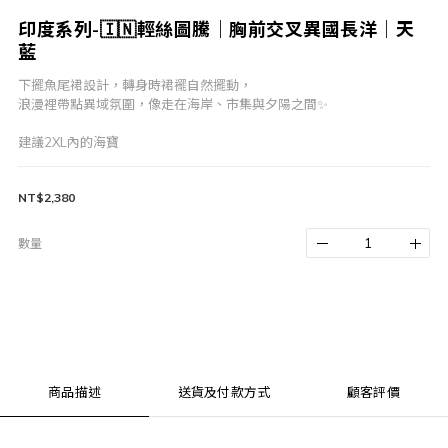
印度系列-🇮🇳輕絲圖騰｜胸前交叉異國長洋｜天
藍
下擺魚尾裙設計，轉身時裙襬自然擺動，
浪漫裡帶點異域氛圍，像走在海岸、市集與夕陽之間✨
建議2XL內的海寶
NT$2,380
數量
商品描述
送貨及付款方式
顧客評價