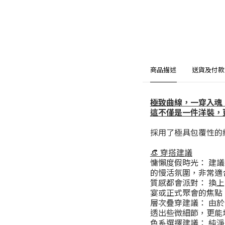
商品描述
送貨及付款
極致曲線，一穿入魂
這不僅是一件洋裝，
採用了極具包覆性的
​​👒 穿搭建議
​慵懶度假時光： 
的慢活氛圍，非常適
​質感都會派對： 
宴或正式聚會的焦點
​層次疊穿建議： 由
透出些微細節，更能
​色系選擇建議： 純