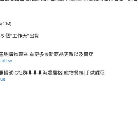
(CM)
5 個"工作天"出貨
密基地購物專區 看更多最新商品更新以及實穿
ial.tw
帳號IG社群⬇️⬇️⬇️海邊風格|寵物餐廳|手做課程
que