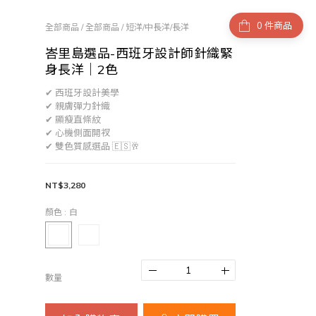
件商品
全部商品
/
全部商品
/
短洋/中長洋/長洋
峇里島選品-西班牙設計師針織緊
身長洋｜2色
✔ 西班牙設計美學
​✔ 親膚彈力針織
​✔ 顯瘦直條紋
​✔ 心機側面開衩
​✔ 雙色質感選品 🇪🇸🥂
NT$3,280
顏色
: 白
數量