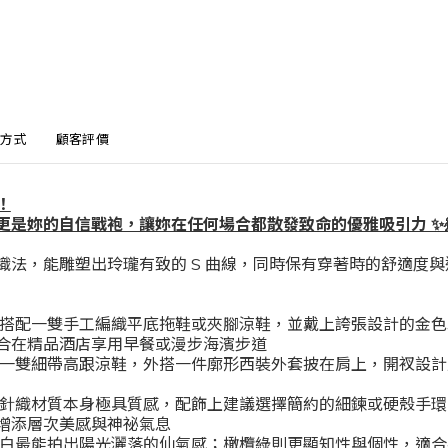
方式
顧客評價
！
更是妳的自信戰袍，讓妳在任何場合都散發致命的優雅吸引力 ✨
織法，能雕塑出玲瓏有致的 S 曲線，同時保有穿著時的舒適度與
建議搭配一雙手工編織平底拖鞋或夾腳涼鞋，並戴上誇張設計的金
合在精品酒店享用早餐或漫步海濱步道
換上一雙細帶高跟涼鞋，外搭一件廓形西裝外套披在肩上，開衩設
於針織材質本身極具質感，配飾上建議選擇簡約的細鍊或硬殼手環。天
增添層次美感與神祕氣息
淨白最能拍出陽光灑落的仙氣感；橄欖綠則更顯知性與個性，適合喜