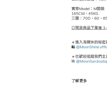
實穿Model：M闆娘
165CM、45KG
三圍：70D、60、85
◎現貨商品下單後 3~
🔹進入海寶🌺的秘
🛍️
@MoonShine.offic
🔹也歡迎追蹤我們主要
🌺
@MoonSun.bouti
了解更多