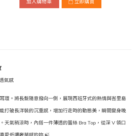
加入購物車
立即購買

透氣感
色耳環。將長髮隨意撥向一側，展現西班牙式的熱情與峇里島
計能打破長洋裝的沉重感，增加行走時的動態美，瞬間變身晚
氣稍涼時，內搭一件薄透的蕾絲 Bra Top，從深 V 領口
愛低調奢華感的妳 🍃