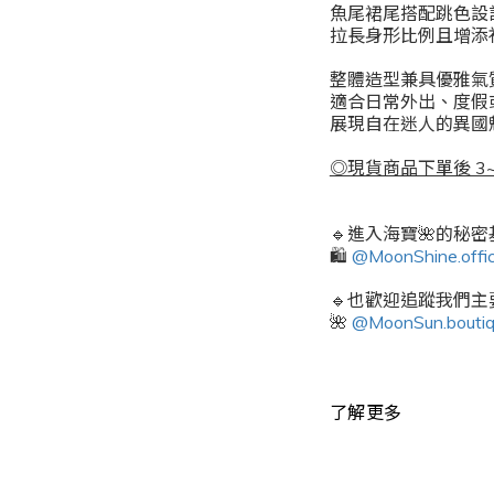
魚尾裙尾搭配跳色設
拉長身形比例且增添
整體造型兼具優雅氣
適合日常外出、度假
展現自在迷人的異國魅
◎現貨商品下單後 3~
🔹進入海寶🌺的秘
🛍️
@MoonShine.offic
🔹也歡迎追蹤我們主要
🌺
@MoonSun.bouti
了解更多