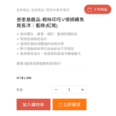
件商品
全部商品
/
全部商品
/
短洋/中長洋/長洋
峇里島選品-輕絲印花V領綁繩魚
尾長洋｜藍綠(紅尾)
✔ 提供鐵灰、藏青、橘紅、藍綠四種色系
✔ 尾部皆做跳色設計
✔ 選用舒服絲滑飄逸的絲質材質
✔ 脖子與胸前綁帶可自由綁出不同造型
✔ 後背美背設計，魚尾裙剪裁增添優雅層次
藏青&藍綠這兩個顏色很相近!!
NT$1,380
數量
加入購物車
立即購買