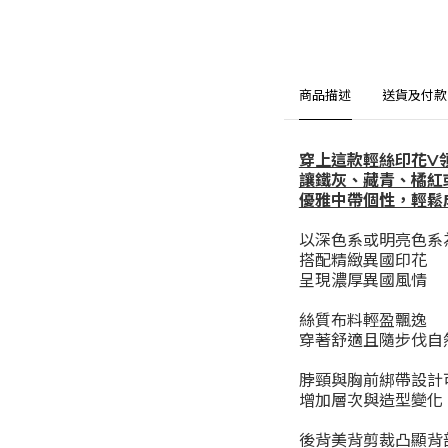
商品描述
送貨及付款
穿上這款輕絲印花V
讓鐵灰、藏青、橘紅
優雅中帶個性，輕鬆
以深色系或明亮色系
搭配精緻異國印花
呈現濃厚異國風情
絲質布料輕盈飄逸
穿著舒適且隨步伐自
脖頸與胸前綁帶設計
增加層次與造型變化
後背美背剪裁凸顯背