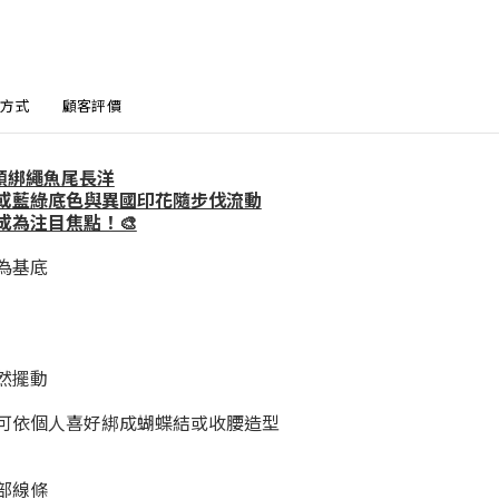
方式
顧客評價
領綁繩魚尾長洋
或藍綠底色與異國印花隨步伐流動
成為注目焦點！🎨
為基底
然擺動
可依個人喜好綁成蝴蝶結或收腰造型
部線條