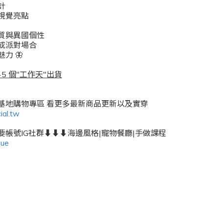
計
視覺亮點
質與異國個性
或派對場合
力 🦋
5 個"工作天"出貨
密基地購物專區 看更多最新商品更新以及實穿
ial.tw
帳號IG社群⬇️⬇️⬇️海邊風格|寵物餐廳|手做課程
que