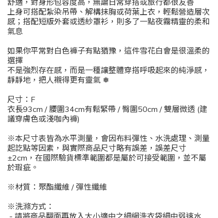
舒適，對身形包容度高，無論日常穿搭或旅行都很友善
上身可搭配紮染吊帶、解構抹胸或荷葉上衣，輕鬆營造層次
感；搭配短版外套或透紗罩衫，則多了一點夜霧精靈的柔和
氣息
如果你平常對白色褲子有點猶豫，這件雪花白會是很溫柔的
選擇
不是強烈存在感，而是一種讓整體穿搭呼吸起來的純淨感，
靜靜地，把人襯得更有靈氣
❅
尺寸：F
衣長93cm / 腰圍34cm有鬆緊帶 / 臀圍50cm / 雙層微透 (建
議穿膚色或淺咖內褲)
※本尺寸表皆為水平測量，會因布料彈性、水洗處理、測量
起訖點等因素，與實際商品尺寸略有誤差，誤差尺寸
±2cm，在國際驗貨標準範圍都是屬於可接受範圍，並不屬
於瑕疵。
※材質：聚酯纖維 / 彈性纖維
※洗滌方式：
- 請將商品翻面再放入大小適中之細網洗衣袋細中弱速水