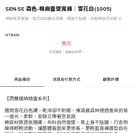
SEN·SE 森色-棉麻垂墜寬褲｜雪花白(1005)
棉麻垂墜寬褲，雪花白如晨光落霧，輕盈不貼身，走動時自然流動 🌼
NT$990
售完
若想購買，請聯絡我們。
商品描述
送貨及付款方式
顧客評價
【西雙版納精靈系列】
選用雪花白色調，乾淨卻不刺眼，像清晨森林裡透進來的第
一道光，柔軟、安靜又帶著空氣感
棉麻材質透氣親膚，布料自然垂墜，穿上身不貼腿，行走時
線條輕輕流動，讓整體看起來更修長、更輕盈寬褲版型自在