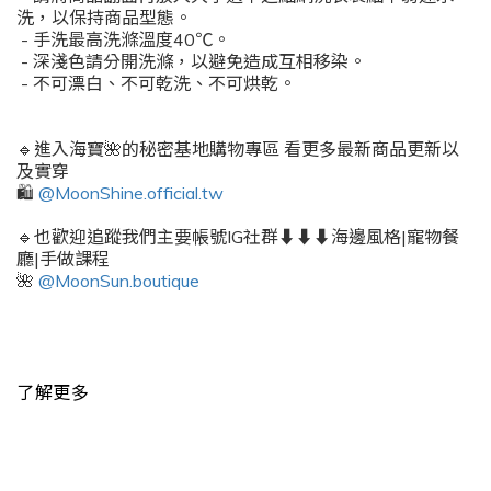
洗，以保持商品型態。
- 手洗最高洗滌溫度40℃。
- 深淺色請分開洗滌，以避免造成互相移染。
- 不可漂白、不可乾洗、不可烘乾。
🔹進入海寶🌺的秘密基地購物專區 看更多最新商品更新以
及實穿
🛍️
@MoonShine.official.tw
🔹也歡迎追蹤我們主要帳號IG社群⬇️⬇️⬇️海邊風格|寵物餐
廳|手做課程
🌺
@MoonSun.boutique
了解更多