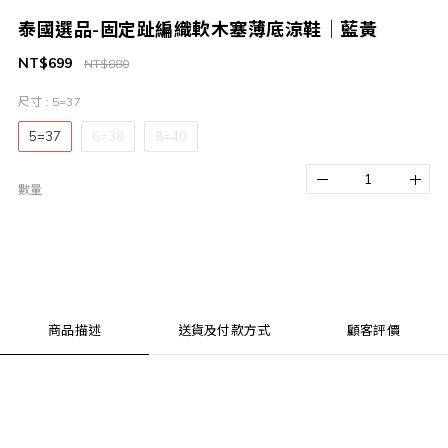
泰國選品-固定趾編織軟木塞薄底涼鞋｜藍黃
NT$699
NT$880
尺寸
: 5=37
5=37
6=38
8=40
數量
商品描述
送貨及付款方式
顧客評價