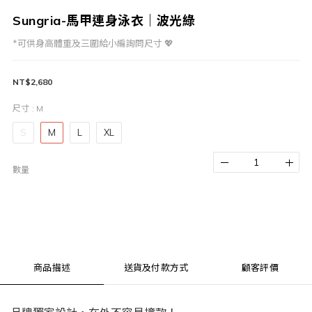
Sungria-馬甲連身泳衣｜波光綠
*可供身高體重及三圍給小編詢問尺寸 💖
NT$2,680
尺寸
: M
S
M
L
XL
數量
商品描述
送貨及付款方式
顧客評價