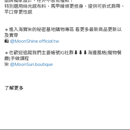
品牌獨家設計，在外不容易撞款！
特別選用絲光感布料、馬甲線條更修身、提供可拆式肩帶、
平口穿更性感
🔹進入海寶🌺的秘密基地購物專區 看更多最新商品更新以
及實穿
🛍️
@MoonShine.official.tw
🔹也歡迎追蹤我們主要帳號IG社群⬇️⬇️⬇️海邊風格|寵物餐
廳|手做課程
🌺
@MoonSun.boutique
了解更多