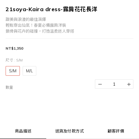
21soya-Kaira dress-露肩花花長洋
甜美與浪漫的最佳演繹
輕鬆穿出仙氣！春夏必備露肩洋裝
鎖骨與花卉的碰撞，打造溫柔迷人穿搭
NT$1,350
尺寸
: S/M
S/M
M/L
數量
商品描述
送貨及付款方式
顧客評價