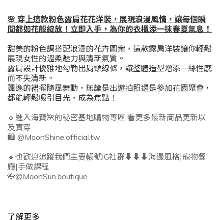
🌸
穿上這款粉色露肩花花洋裝，展現浪漫風情，讓每個瞬
間都如花般綻放！立即入手，為你的衣櫃添一抹春夏氣息！
甜美的粉色調搭配浪漫的花卉圖案，這款露肩洋裝讓你輕鬆
展現女性的溫柔魅力與清新氣質。
露肩設計優雅地勾勒出肩頸線條，讓整體造型增添一絲性感
而不失清新。
飄逸的裙擺隨風舞動，無論是出遊拍照還是參加花園聚會，
都能輕鬆吸引目光，成為焦點！
🔹進入海寶🌺的秘密基地購物專區 看更多最新商品更新以
及實穿
🛍️
@MoonShine.official.tw
🔹也歡迎追蹤我們主要帳號IG社群⬇️⬇️⬇️海邊風格|寵物餐
廳|手做課程
🌺
@MoonSun.boutique
了解更多