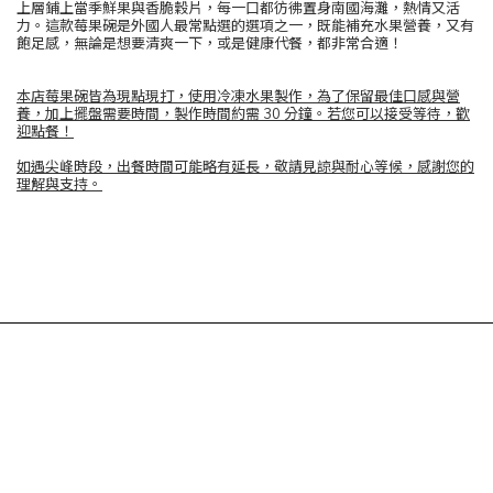
上層鋪上當季鮮果與香脆穀片，每一口都彷彿置身南國海灘，熱情又活
力。這款莓果碗是外國人最常點選的選項之一，既能補充水果營養，又有
飽足感，無論是想要清爽一下，或是健康代餐，都非常合適！
本店莓果碗皆為現點現打，使用冷凍水果製作，為了保留最佳口感與營
養，加上擺盤需要時間，製作時間約需 30 分鐘。若您可以接受等待，歡
迎點餐！
如遇尖峰時段，出餐時間可能略有延長，敬請見諒與耐心等候，感謝您的
理解與支持。