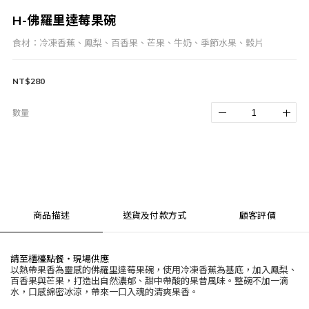
H-佛羅里達莓果碗
食材：冷凍香蕉、鳳梨、百香果、芒果、牛奶、季節水果、穀片
NT$280
數量
商品描述
送貨及付款方式
顧客評價
請至櫃檯點餐‧現場供應
以熱帶果香為靈感的佛羅里達莓果碗，使用冷凍香蕉為基底，加入鳳梨、
百香果與芒果，打造出自然濃郁、甜中帶酸的果昔風味。整碗不加一滴
水，口感綿密冰涼，帶來一口入魂的清爽果香。