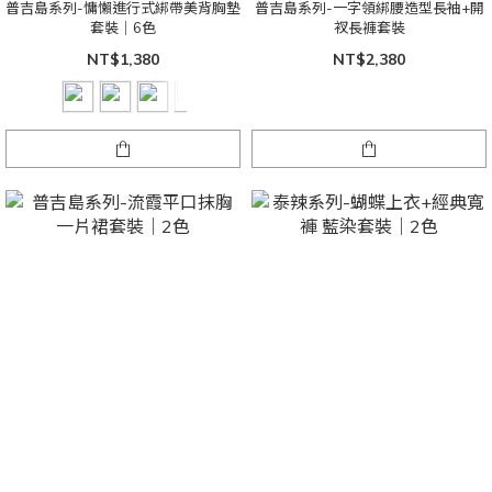
普吉島系列-慵懶進行式綁帶美背胸墊
普吉島系列-一字領綁腰造型長袖+開
套裝｜6色
衩長褲套裝
NT$1,380
NT$2,380