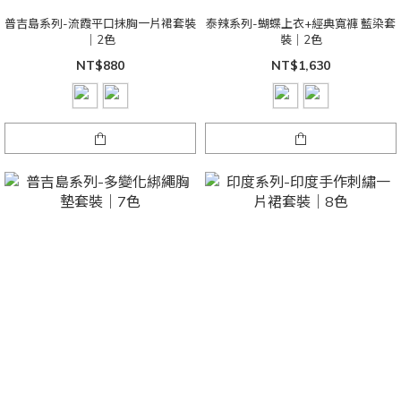
普吉島系列-流霞平口抹胸一片裙套裝
泰辣系列-蝴蝶上衣+經典寬褲 藍染套
｜2色
裝｜2色
NT$880
NT$1,630