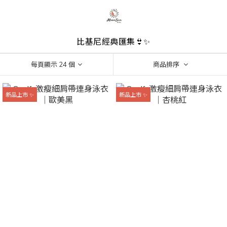
比基尼經典匯集👙✨
每頁顯示 24 個
商品排序
新品上市 ✨
新品上市 ✨