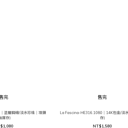
售完
售完
562.6｜塗層鋼線/淡水珍珠｜項鍊
La Fascina-HE316.1080｜14K包金/
無庫存)
存)
$1,080
NT$1,580