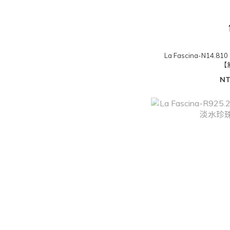
La Fascina-N14
【
NT