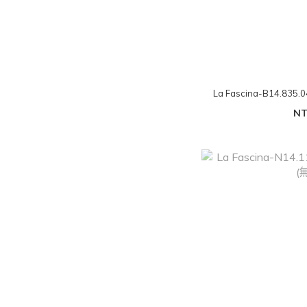
La Fascina-B14.
NT