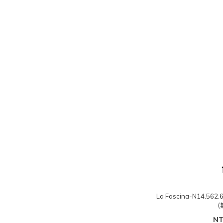
La Fascina-N14.
(
NT