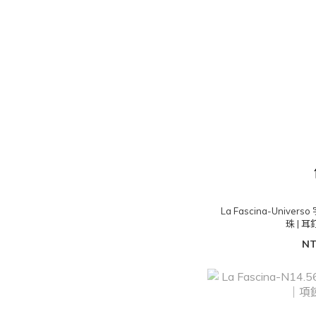
La Fascina-Unive
珠 | 
NT