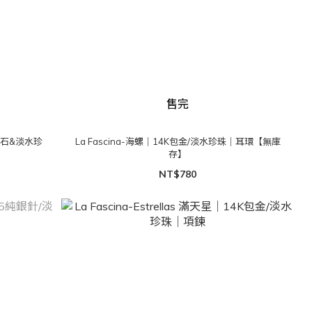
售完
/小鋯石&淡水珍
La Fascina-海螺｜14K包金/淡水珍珠｜耳環【無庫
存】
NT$780