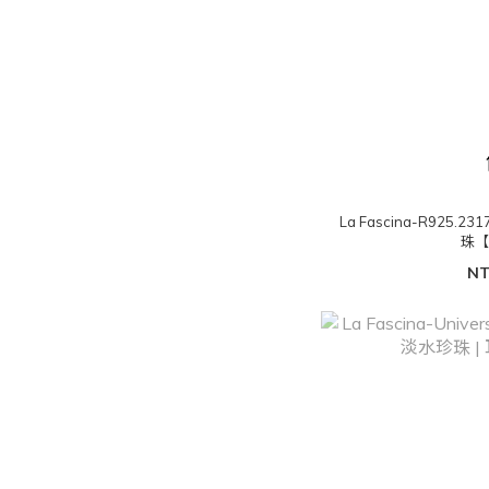
La Fascina-R925.
珠
NT