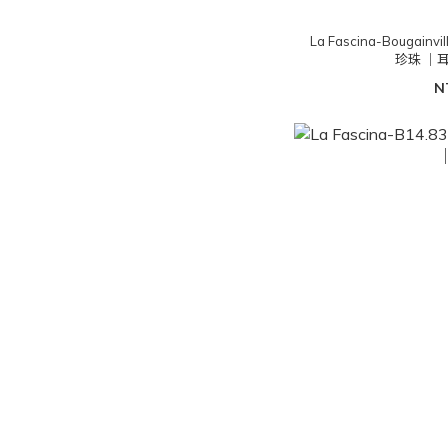
La Fascina-Bougai
珍珠 ｜
N