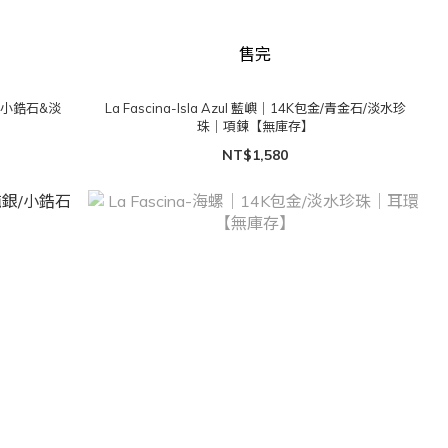
售完
純銀/小鋯石&淡
La Fascina-Isla Azul 藍嶼｜14K包金/青金石/淡水珍
珠｜項鍊【無庫存】
NT$1,580