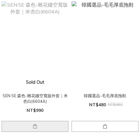
Sold Out
SEN·SE 森色-雕花鏤空寬版外套｜米
韓國選品-毛毛厚底拖鞋
杏白(6604A)
NT$480
NT$980
NT$990