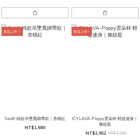
新品上市 ✨
新品上市✨
Sealf-純欲吊墜寬綁帶款｜杏桃紅
ICY LAVA-Poppy雲朵杯 輕提連身｜
條紋藍
NT$1,680
NT$2,952
NT$3,280