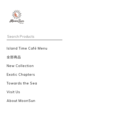
Island Time Café Menu
全部商品
New Collection
Exotic Chapters
Towards the Sea
Visit Us
About MoonSun