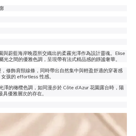
廓
園與蔚藍海岸晚霞所交織出的柔霧光澤作為設計靈魂。
Elise
屬光之間的優雅色調，呈現帶有法式精品感的靜謐奢華。
型，修飾肩頸線條，同時帶出自然集中與輕盈舒適的穿著感
effortless 性感。
欖色調，如同漫步於 Côte d’Azur 花園露台時，陽
最具優雅層次的存在。