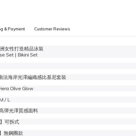
ng & Payment
Customer Reviews
 專為亞洲女性打造精品泳裝
ise Set | Bikini Set
色 】南法海岸光澤編織感比基尼套裝
era Olive Glow
 / L
質 】高彈光澤質感面料
墊 】可拆式
鋼圈 】無鋼圈款