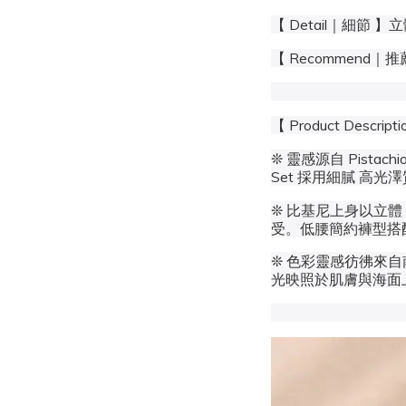
【 Detail｜細
【 Recommen
【 Product Descri
❊ 靈感源自
Pistachio
Set
採用細膩
高光澤
❊ 比基尼上身以立體
受。低腰簡約褲型搭配後
❊ 色彩靈感彷彿來自
光映照於肌膚與海面