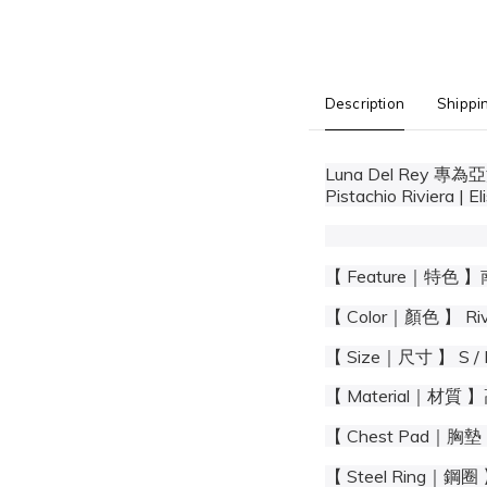
Description
Shippi
Luna Del Rey
Pistachio Riviera | El
【 Feature｜特
【 Color｜顏色 】 Rivi
【 Size｜尺寸 】 S / M
【 Material｜材
【 Chest Pad｜胸
【 Steel Ring｜