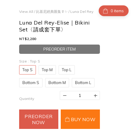
items
View All
/
比基尼經典匯集👙✨
/
Luna Del Rey
Luna Del Rey-Elise｜Bikini
Set〈請成套下單〉
NT$2,280
PREORDER ITEM
Size
: Top S
Top S
Top M
Top L
Bottom S
Bottom M
Bottom L
Quantity
PREORDER
BUY NOW
NOW