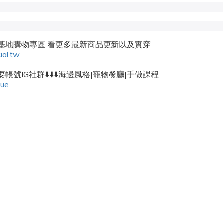
密基地購物專區 看更多最新商品更新以及實穿
ial.tw
帳號IG社群⬇️⬇️⬇️海邊風格|寵物餐廳|手做課程
que