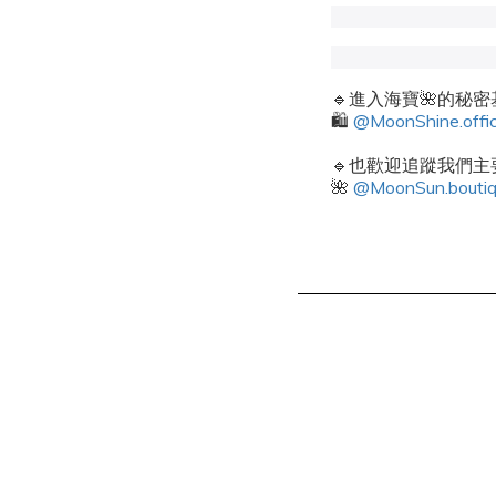
🔹進入海寶🌺的秘
🛍️
@MoonShine.offic
🔹也歡迎追蹤我們主要
🌺
@MoonSun.bouti