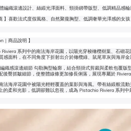
節 】立體編織滾邊設計、絲緞光澤面料、頸掛綁帶版型、低調精品感輪
d｜推薦 】喜歡法式度假風格、自然聚攏胸型、低調奢華光澤感的女孩
ption｜商品說明 】
 Riviera
系列中的南法海岸花園，以陽光穿梭橄欖樹葉、石砌花
質感面料
，在不同角度下折射出介於橄欖綠、鼠尾草灰與海岸金
編織感滾邊細節
勾勒胸型輪廓，結合頸掛式剪裁與柔軟包覆版
臀抓皺細節，使整體線條更加修長俐落，展現專屬於 Riviera 女孩的 
南法海岸花園中被陽光輕輕覆蓋的葉影與海風。帶有絲緞般流動光澤的橄
上的柔和光影，低調卻難以忽視，成為
Pistachio Riviera
系列中