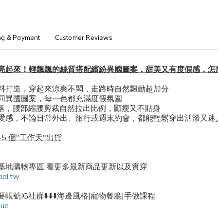
ng & Payment
Customer Reviews
亮起來！輕飄飄的絲質搭配繽紛異國圖案，甜美又有度假感，怎
料打造，穿起來涼爽不悶，走路時自然飄動超加分
同異國圖案，每一色都充滿度假氛圍
俐落，腰部縮腰剪裁自然拉出比例，顯瘦又不貼身
愛感，不論日常外出、旅行或週末約會，都能輕鬆穿出活潑又迷人
5 個"工作天"出貨
密基地購物專區 看更多最新商品更新以及實穿
ial.tw
帳號IG社群⬇️⬇️⬇️海邊風格|寵物餐廳|手做課程
que