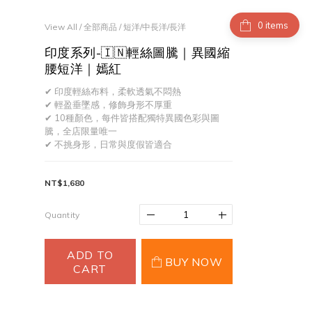
items
View All
/
全部商品
/
短洋/中長洋/長洋
印度系列-🇮🇳輕絲圖騰｜異國縮
腰短洋｜嫣紅
✔ 印度輕絲布料，柔軟透氣不悶熱
✔ 輕盈垂墜感，修飾身形不厚重
✔ 10種顏色，每件皆搭配獨特異國色彩與圖
騰，全店限量唯一
✔ 不挑身形，日常與度假皆適合
NT$1,680
Quantity
ADD TO
BUY NOW
CART