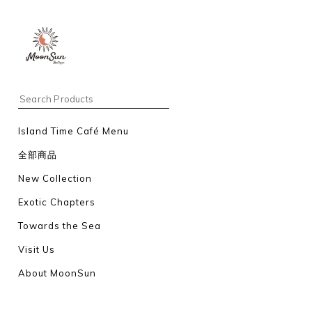
Island Time Café Menu
全部商品
New Collection
Exotic Chapters
Towards the Sea
Visit Us
About MoonSun