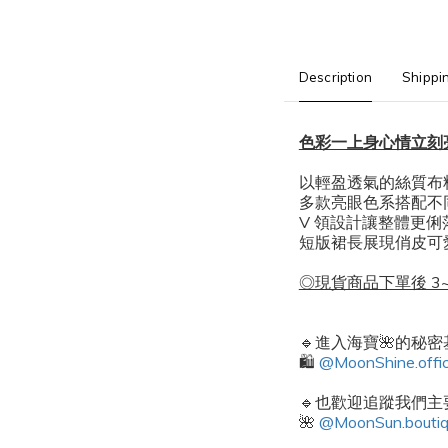
Description
Shippi
色彩一上身心情立刻
以輕盈透氣的絲質布
多款亮眼色系搭配不
V 領設計讓整體更
短版裙長展現俏皮可
◎現貨商品下單後 3~
🔹進入海寶🌺的秘
🛍️
@MoonShine.offic
🔹也歡迎追蹤我們主要
🌺
@MoonSun.bouti