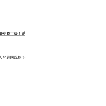
麼穿都可愛！
🌈
的異國風格 ✨