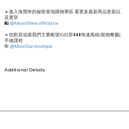
🔹進入海寶🌺的秘密基地購物專區 看更多最新商品更新以
及實穿
🛍️
@MoonShine.official.tw
🔹也歡迎追蹤我們主要帳號IG社群⬇️⬇️⬇️海邊風格|寵物餐廳|
手做課程
🌺
@MoonSun.boutique
Additional Details