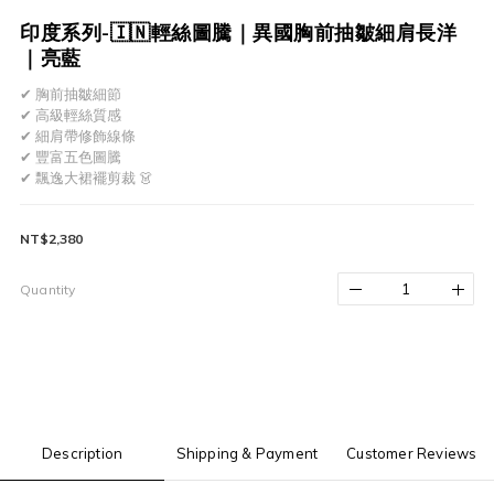
印度系列-🇮🇳輕絲圖騰｜異國胸前抽皺細肩長洋
｜亮藍
✔ 胸前抽皺細節
✔ 高級輕絲質感
✔ 細肩帶修飾線條
✔ 豐富五色圖騰
✔ 飄逸大裙襬剪裁 👗
NT$2,380
Quantity
Description
Shipping & Payment
Customer Reviews