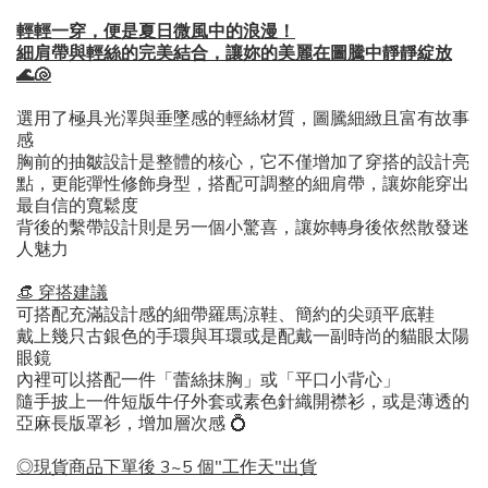
輕輕一穿，便是夏日微風中的浪漫！
細肩帶與輕絲的完美結合，讓妳的美麗在圖騰中靜靜綻放
🌊🐚
選用了極具光澤與垂墜感的輕絲材質，圖騰細緻且富有故事
感
胸前的抽皺設計是整體的核心，它不僅增加了穿搭的設計亮
點，更能彈性修飾身型，搭配可調整的細肩帶，讓妳能穿出
最自信的寬鬆度
背後的繫帶設計則是另一個小驚喜，讓妳轉身後依然散發迷
人魅力
​👒 穿搭建議
​可搭配充滿設計感的細帶羅馬涼鞋、
簡約的尖頭平底鞋
戴上幾只古銀色的手環與耳環或是
配戴一副時尚的貓眼太陽
眼鏡
內裡可以搭配一件「蕾絲抹胸」或「平口小背心」
隨手披上一件短版牛仔外套或素色針織開襟衫，或是
薄透的
亞麻長版罩衫
，增加層次感
💍
◎現貨商品下單後 3~5 個"工作天"出貨