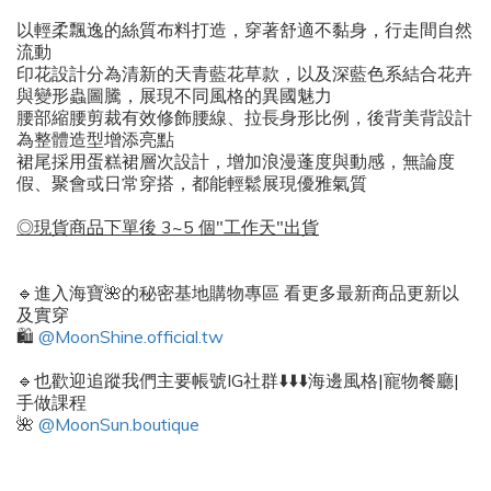
以輕柔飄逸的絲質布料打造，穿著舒適不黏身，行走間自然
流動
印花設計分為清新的天青藍花草款，以及深藍色系結合花卉
與變形蟲圖騰，展現不同風格的異國魅力
腰部縮腰剪裁有效修飾腰線、拉長身形比例，後背美背設計
為整體造型增添亮點
裙尾採用蛋糕裙層次設計，增加浪漫蓬度與動感，無論度
假、聚會或日常穿搭，都能輕鬆展現優雅氣質
◎現貨商品下單後 3~5 個"工作天"出貨
🔹進入海寶🌺的秘密基地購物專區 看更多最新商品更新以
及實穿
🛍️
@MoonShine.official.tw
🔹也歡迎追蹤我們主要帳號IG社群⬇️⬇️⬇️海邊風格|寵物餐廳|
手做課程
🌺
@MoonSun.boutique