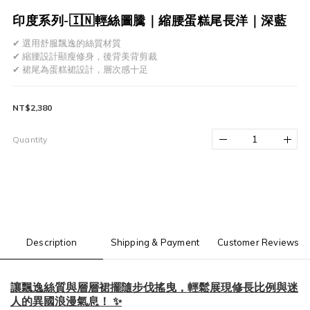
印度系列-🇮🇳輕絲圖騰｜縮腰蛋糕尾長洋｜深藍
✔ 選用舒服飄逸的絲質材質
✔ 縮腰設計顯瘦修身，後背美背剪裁
✔ 裙尾為蛋糕裙設計，層次感十足
NT$2,380
Quantity
Description
Shipping & Payment
Customer Reviews
讓飄逸絲質與層層裙擺隨步伐搖曳，輕鬆展現修長比例與迷
人的異國浪漫氣息！ ✨