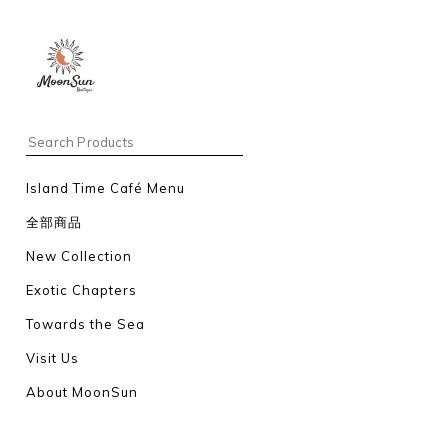
Island Time Café Menu
全部商品
New Collection
Exotic Chapters
Towards the Sea
Visit Us
About MoonSun