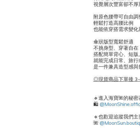
視覺層次豐富卻不厚
附原色腰帶可自由調
輕鬆打造高腰比例
也能依穿搭需求變化
傘狀版型寬鬆舒適
不挑身型、穿著自在
搭配簡單背心、短版
就能完成日常、旅行
是一件兼具造型感與舒
◎現貨商品下單後 3~
🔹進入海寶🌺的秘
🛍️
@MoonShine.offic
🔹也歡迎追蹤我們主要
🌺
@MoonSun.bouti