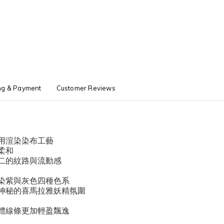
ng & Payment
Customer Reviews
用渲染染布工藝
柔和
二的紋路與流動感
染紫與灰色四種色系
神秘的喜馬拉雅妖精氛圍
體線條更加輕盈飄逸