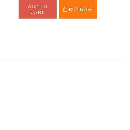
ADD TO
BUY NOW
CART