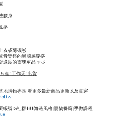
重
整腰身
風格
上衣或薄襯衫
或音樂祭的異國感穿搭
適度的靈魂單品 ✨🌙
5 個"工作天"出貨
密基地購物專區 看更多最新商品更新以及實穿
ial.tw
帳號IG社群⬇️⬇️⬇️海邊風格|寵物餐廳|手做課程
que