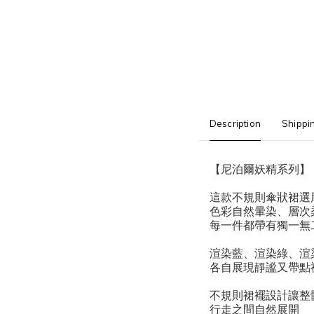
Description
Shippi
【尼泊爾妖精系列】
這款不規則傘狀裙選
色彩自然暈染、層次
每一件都帶有獨一無
渲染藍、渲染綠、渲
各自展現靜謐又帶點
不規則裙襬設計讓整
行走之間自然展開