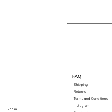
FAQ
Shipping
Returns
Terms and Conditions
I
nstagram
Sign in