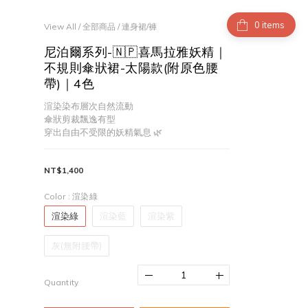
items
View All
/
全部商品
/
連身裙/褲
尼泊爾系列-🇳🇵喜馬拉雅妖精｜
不規則傘狀裙-太陽款(附原色腰
帶)｜4色
渲染染布層次自然流動
傘狀剪裁飄逸有型
穿出自由不受限的妖精氣息 🌿
NT$1,400
Color
: 渲染綠
渲染綠
渲染藍
渲染紫
灰(無附腰帶)
Quantity