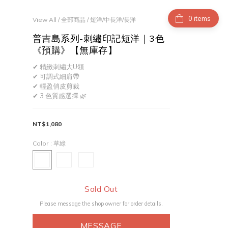
items
View All
/
全部商品
/
短洋/中長洋/長洋
普吉島系列-刺繡印記短洋｜3色
《預購》【無庫存】
✔ 精緻刺繡大U領
✔ 可調式細肩帶
✔ 輕盈俏皮剪裁
✔ 3 色質感選擇 🌿
NT$1,080
Color
: 草綠
Sold Out
Please message the shop owner for order details.
MESSAGE