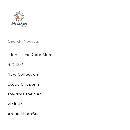
Island Time Café Menu
全部商品
New Collection
Exotic Chapters
Towards the Sea
Visit Us
About MoonSun