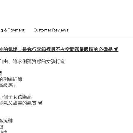
ng & Payment
Customer Reviews
神的氣場，是妳行李箱裡最不占空間卻最吸睛的必備品 🍹
自由、追求俐落質感的女孩打造
型
的刺繡細節
高級感」
小個子女孩顯高
氣又甜美的氣質 🕊️
腳涼鞋
包
絲巾