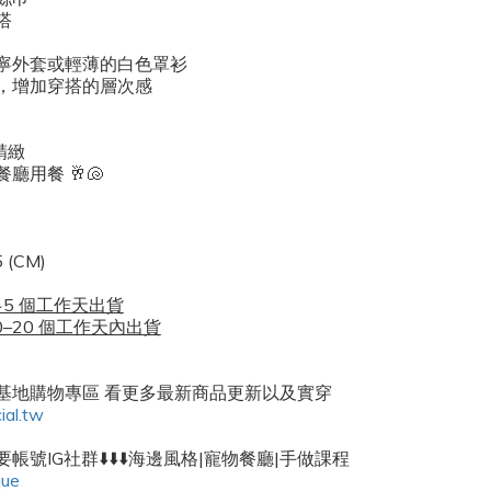
搭
寧外套或輕薄的白色罩衫
，增加穿搭的層次感
精緻
用餐 🥂🐚
(CM)
~5 個工作天出貨
0–20 個工作天內出貨
密基地購物專區 看更多最新商品更新以及實穿
ial.tw
帳號IG社群⬇️⬇️⬇️海邊風格|寵物餐廳|手做課程
que