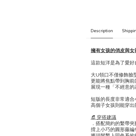
Description
Shippi
擁有女孩的俏皮與女
這款短洋是為了愛好
大U領口不僅修飾臉
更能將焦點帶到胸前
展現一種「不經意的
短版的長度非常適合
高個子女孩則能穿出帥
​👒 穿搭建議
．
搭配簡約的繫帶夾
揹上小巧的圓形藤編
將頭髮繫上同色系的