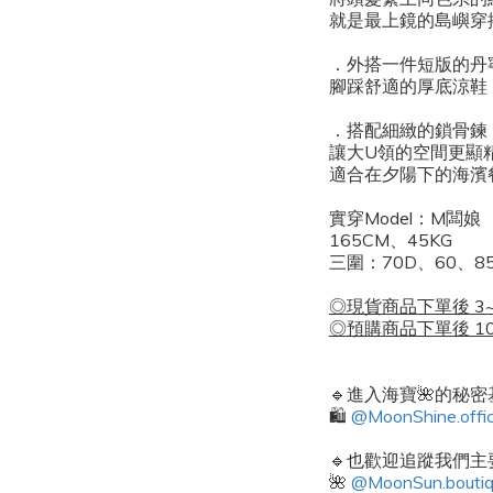
就是最上鏡的島嶼穿
．
外搭一件短版的丹
腳踩舒適的厚底涼鞋
．
搭配細緻的鎖骨鍊
讓大U領的空間更顯
適合在夕陽下的海濱餐廳
實穿Model：M闆娘
165CM、45KG
三圍：70D、60、85 
◎現貨商品下單後 3
◎
預購商品下單後 1
🔹進入海寶🌺的秘
🛍️
@MoonShine.offic
🔹也歡迎追蹤我們主要
🌺
@MoonSun.bouti