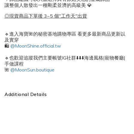
讓整個人散發出一種剛柔並濟的高級美 💎
◎現貨商品下單後 3~5 個"工作天"出貨
🔹進入海寶🌺的秘密基地購物專區 看更多最新商品更新以
及實穿
🛍️
@MoonShine.official.tw
🔹也歡迎追蹤我們主要帳號IG社群⬇️⬇️⬇️海邊風格|寵物餐廳|
手做課程
🌺
@MoonSun.boutique
Additional Details