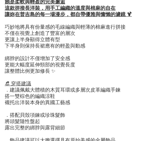
她是柔軟與輕盈的完美邂逅
這款拼接長洋裝，用手工編織的溫度與棉麻的自在
讓妳在普吉島的每一場漫步，都自帶優雅與慵懶的濾鏡 🍹
巧妙地將具有份量感的毛線編織與輕薄的棉麻進行拼接
不僅在視覺上創造了豐富的層次
更讓上半身顯得立體有型
下半身則保持長裙應有的輕盈與動感
綁脖的設計不僅增加了安全感
更能大幅度延伸頸部的視覺長度
讓整體比例更加修長 ✨
​​👒 穿搭建議
．
建議佩戴大體積的木質耳環或多層次皮革編織手鍊
搭一雙棕色的編織涼鞋
襯托出洋裝本身的異國工藝感
．
搭配貝殼項鍊或珍珠髮飾
將頭髮隨性盤起
露出完整的綁脖與露背細節
．
飾品
建議
可以大膽選擇具有原始美感的金屬飾品