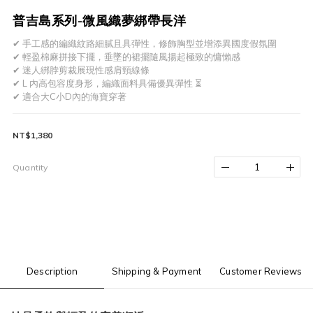
普吉島系列-微風織夢綁帶長洋
✔ 手工感的編織紋路細膩且具彈性，修飾胸型並增添異國度假氛圍
✔ 輕盈棉麻拼接下擺，垂墜的裙擺隨風揚起極致的慵懶感
✔ 迷人綁脖剪裁展現性感肩頸線條
✔ L 內高包容度身形，編織面料具備優異彈性 ⏳
✔ 適合大C小D內的海寶穿著
NT$1,380
Quantity
Description
Shipping & Payment
Customer Reviews