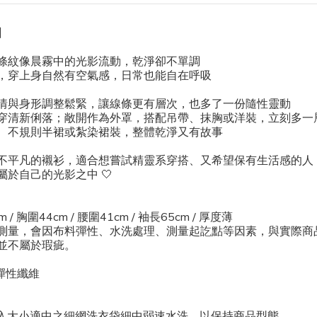
】
條紋像晨霧中的光影流動，乾淨卻不單調
，穿上身自然有空氣感，日常也能自在呼吸
情與身形調整鬆緊，讓線條更有層次，也多了一份隨性靈動
穿清新俐落；敞開作為外罩，搭配吊帶、抹胸或洋裝，立刻多一
、不規則半裙或紮染裙裝，整體乾淨又有故事
不平凡的襯衫，適合想嘗試精靈系穿搭、又希望保有生活感的人
於自己的光影之中 🤍
m / 胸圍44cm / 腰圍41cm / 袖長65cm / 厚度薄
測量，會因布料彈性、水洗處理、測量起訖點等因素，與實際商品
並不屬於瑕疵。
 彈性纖維
放入大小適中之細網洗衣袋細中弱速水洗，以保持商品型態。