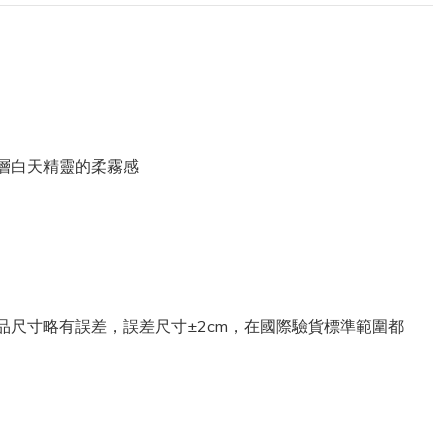
層白天精靈的柔霧感
尺寸略有誤差，誤差尺寸±2cm，在國際驗貨標準範圍都