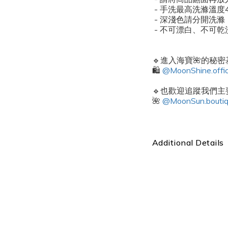
- 手洗最高洗滌溫度
- 深淺色請分開洗
- 不可漂白、不可
🔹進入海寶🌺的秘
🛍️
@MoonShine.offic
🔹也歡迎追蹤我們主要
🌺
@MoonSun.bouti
Additional Details