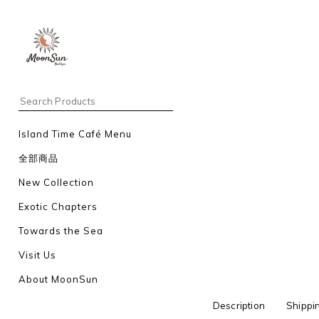
Island Time Café Menu
全部商品
New Collection
Exotic Chapters
Towards the Sea
Visit Us
About MoonSun
Description
Shippi