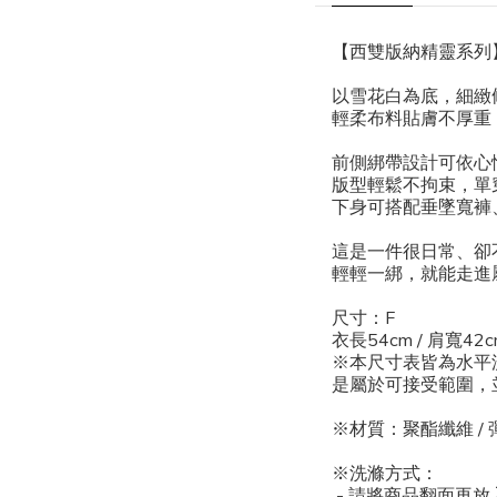
【西雙版納精靈系列
以雪花白為底，細緻
輕柔布料貼膚不厚重
前側綁帶設計可依心
版型輕鬆不拘束，單
下身可搭配垂墜寬褲
這是一件很日常、卻
輕輕一綁，就能走進屬
尺寸：F
衣長54cm / 肩寬42c
※本尺寸表皆為水平
是屬於可接受範圍，
※材質：聚酯纖維 /
※洗滌方式：
- 請將商品翻面再