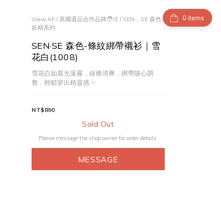
items
View All
/
異國選品合作品牌🧑‍🎨
/
SEN．SE 森色
妖精系列
SEN·SE 森色-條紋綁帶襯衫｜雪
花白(1008)
雪花白如晨光落霧，線條清爽，綁帶隨心調
整，輕鬆穿出精靈感 ✨
NT$890
Sold Out
Please message the shop owner for order details.
MESSAGE