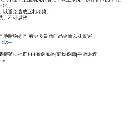
40℃。
滌，以避免造成互相移染。
乾洗、不可烘乾。
密基地購物專區 看更多最新商品更新以及實穿
ial.tw
帳號IG社群⬇️⬇️⬇️海邊風格|寵物餐廳|手做課程
que