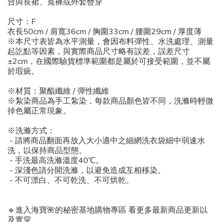
合與長裙、寬褲或外套疊穿
尺寸：F
衣長50cm / 肩寬36cm / 胸圍33cm / 腰圍29cm / 厚度薄
※本尺寸表皆為水平測量，會因布料彈性、水洗處理、測量
起訖點等因素，與實際商品尺寸略有誤差，誤差尺寸
±2cm，在國際驗貨標準範圍都是屬於可接受範圍，並不屬
於瑕疵。
※材質：聚酯纖維 / 彈性纖維
※紮染商品為手工紮染，每款商品顏色皆不同，洗滌時輕微
掉色屬正常現象。
※洗滌方式：
- 請將商品翻面再放入大小適中之細網洗衣袋細中弱速水
洗，以保持商品型態。
- 手洗最高洗滌溫度40℃。
- 深淺色請分開洗滌，以避免造成互相移染。
- 不可漂白、不可乾洗、不可烘乾。
🔹進入海寶🌺的秘密基地購物專區 看更多最新商品更新以
及實穿