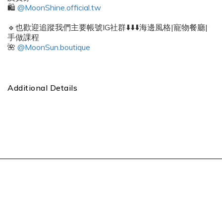
🛍️
@MoonShine.official.tw
🔹也歡迎追蹤我們主要帳號IG社群⬇️⬇️⬇️海邊風格|寵物餐廳|
手做課程
🌺
@MoonSun.boutique
Additional Details