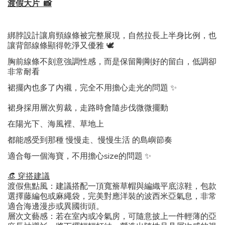
渡假大片 📸
綁脖設計讓肩頸線條被完整展現，
自然拉長上半身比例，也
讓背部線條顯得乾淨又優雅 🕊️
胸前線條不刻意強調性感，
而是保留剛剛好的留白，低調卻
非常耐看
裙擺內也多了內襯，完全不用擔心走光的問題 ✨
裙身採用層次剪裁，
走路時會隨步伐微微擺動
在陽光下、海風裡、草地上
都能感受到那種 慢慢走、慢慢生活 的島嶼節奏
適合每一個海寶
，不用擔心size的問題 ✨
​👒 穿搭建議
​渡假焦點風：建議搭配一頂寬簷草帽與編織平底涼鞋，包款
選擇藤編包或麻繩袋，完美對應洋裝的波西米亞氣息，非常
適合海邊漫步或異國街頭。
​層次文藝感：若在室內或冷氣房，可隨意披上一件輕薄的亞