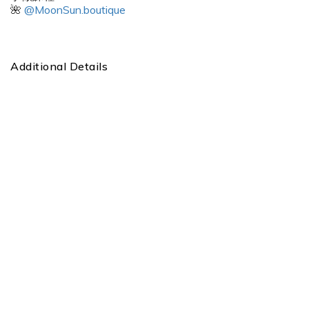
🌺
@MoonSun.boutique
Additional Details