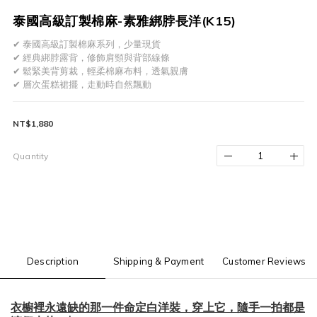
泰國高級訂製棉麻-素雅綁脖長洋(K15)
✔ 泰國高級訂製棉麻系列，少量現貨
✔ 經典綁脖露背，修飾肩頸與背部線條
✔ 鬆緊美背剪裁，輕柔棉麻布料，透氣親膚
✔ 層次蛋糕裙擺，走動時自然飄動
NT$1,880
Quantity
Description
Shipping & Payment
Customer Reviews
衣櫥裡永遠缺的那一件命定白洋裝，穿上它，隨手一拍都是