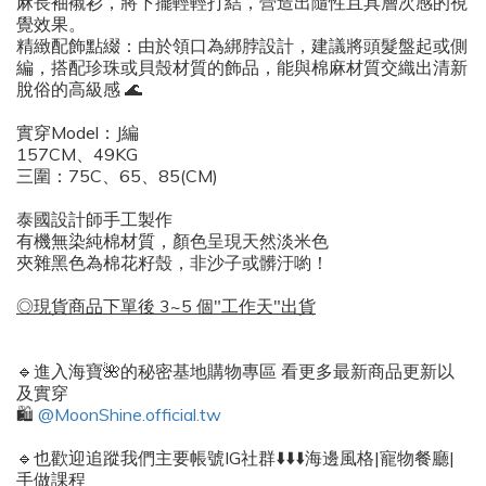
麻長袖襯衫，將下擺輕輕打結，營造出隨性且具層次感的視
覺效果。
​精緻配飾點綴：由於領口為綁脖設計，建議將頭髮盤起或側
編，搭配珍珠或貝殼材質的飾品，能與棉麻材質交織出清新
脫俗的高級感 🌊
實穿Model：J編
157CM、49KG
三圍：75C、65、85(CM)
泰國設計師手工製作
有機無染純棉材質，
顏色呈現天然淡米色
夾雜黑色為棉花籽殼，
非沙子或髒汙喲！
◎現貨商品下單後 3~5 個"工作天"出貨
🔹進入海寶🌺的秘密基地購物專區 看更多最新商品更新以
及實穿
🛍️
@MoonShine.official.tw
🔹也歡迎追蹤我們主要帳號IG社群⬇️⬇️⬇️海邊風格|寵物餐廳|
手做課程