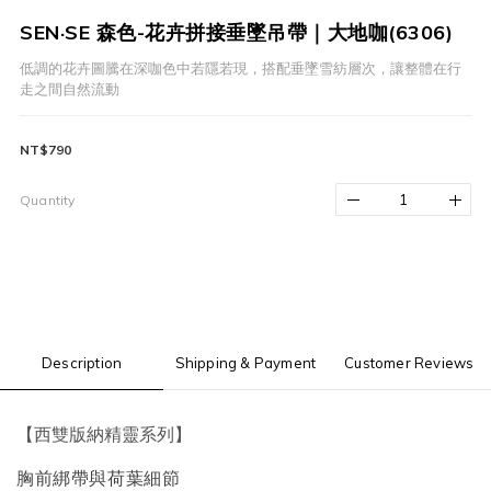
SEN·SE 森色-花卉拼接垂墜吊帶｜大地咖(6306)
低調的花卉圖騰在深咖色中若隱若現，搭配垂墜雪紡層次，讓整體在行
走之間自然流動
NT$790
Quantity
Description
Shipping & Payment
Customer Reviews
【西雙版納精靈系列】
胸前綁帶與荷葉細節