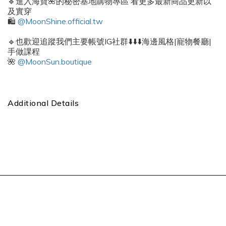
🔹進入海寶🌺的秘密基地購物專區 看更多最新商品更新以
及實穿
🛍️
@MoonShine.official.tw
🔹也歡迎追蹤我們主要帳號IG社群⬇️⬇️⬇️海邊風格|寵物餐廳|
手做課程
🌺
@MoonSun.boutique
Additional Details