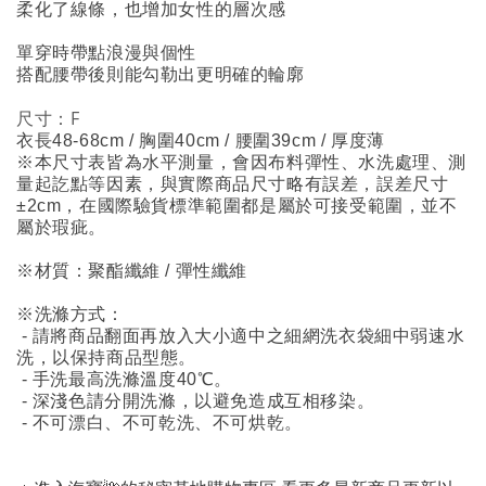
柔化了線條，也增加女性的層次感
單穿時帶點浪漫與個性
搭配腰帶後則能勾勒出更明確的輪廓
尺寸：F
衣長48-68cm / 胸圍40cm / 腰圍39cm / 厚度薄
※本尺寸表皆為水平測量，會因布料彈性、水洗處理、測
量起訖點等因素，與實際商品尺寸略有誤差，誤差尺寸
±2cm，在國際驗貨標準範圍都是屬於可接受範圍，並不
屬於瑕疵。
※材質：聚酯纖維 / 彈性纖維
※洗滌方式：
- 請將商品翻面再放入大小適中之細網洗衣袋細中弱速水
洗，以保持商品型態。
- 手洗最高洗滌溫度40℃。
- 深淺色請分開洗滌，以避免造成互相移染。
- 不可漂白、不可乾洗、不可烘乾。