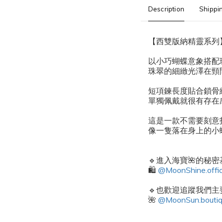
Description
Shippi
【西雙版納精靈系列
以小巧蝴蝶意象搭配
珠翠的細緻光澤在頸
短項鍊長度貼合鎖骨
單獨佩戴就很有存在
這是一款不需要刻意
像一隻落在身上的小
🔹進入海寶🌺的秘
🛍️
@MoonShine.offic
🔹也歡迎追蹤我們主要
🌺
@MoonSun.bouti