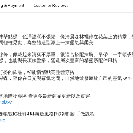
ng & Payment
Customer Reviews
】
珠翠點綴，色澤溫潤不張揚，像清晨森林裡停在花葉上的精靈，
間輕輕晃動，為整體造型添上一抹靈氣與柔美
線條，佩戴起來清爽不厚重，很適合搭配抹胸、吊帶、一字領或
感，也能與長項鍊疊搭，營造層次豐富的精靈系配件風格
打扮的飾品，卻能悄悄點亮整體穿搭
蝴蝶，陪你在日光與霧氣之間，自然地散發屬於自己的靈氣 🌿✨
密基地購物專區 看更多最新商品更新以及實穿
ial.tw
帳號IG社群⬇️⬇️⬇️海邊風格|寵物餐廳|手做課程
que