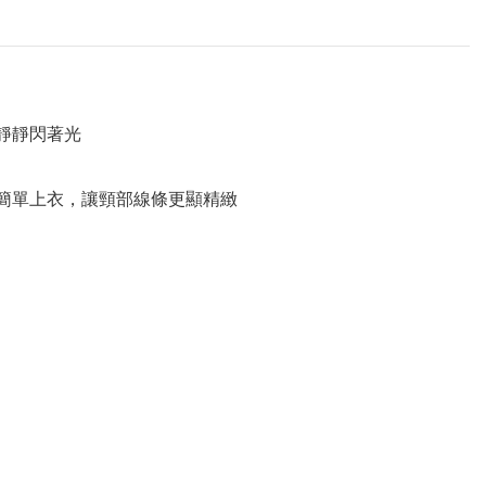
靜靜閃著光
簡單上衣，讓頸部線條更顯精緻