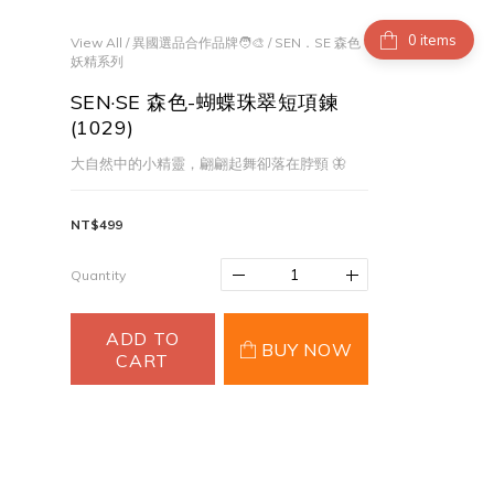
items
View All
/
異國選品合作品牌🧑‍🎨
/
SEN．SE 森色
妖精系列
SEN·SE 森色-蝴蝶珠翠短項鍊
(1029)
大自然中的小精靈，翩翩起舞卻落在脖頸 🦋
NT$499
Quantity
ADD TO
BUY NOW
CART