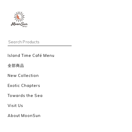
Island Time Café Menu
全部商品
New Collection
Exotic Chapters
Towards the Sea
Visit Us
About MoonSun