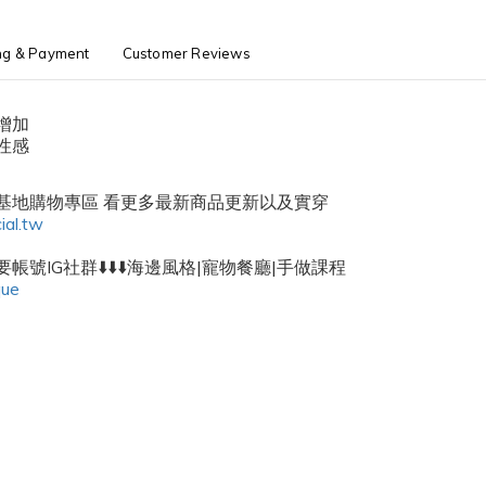
ng & Payment
Customer Reviews
增加
性感
密基地購物專區 看更多最新商品更新以及實穿
ial.tw
帳號IG社群⬇️⬇️⬇️海邊風格|寵物餐廳|手做課程
que