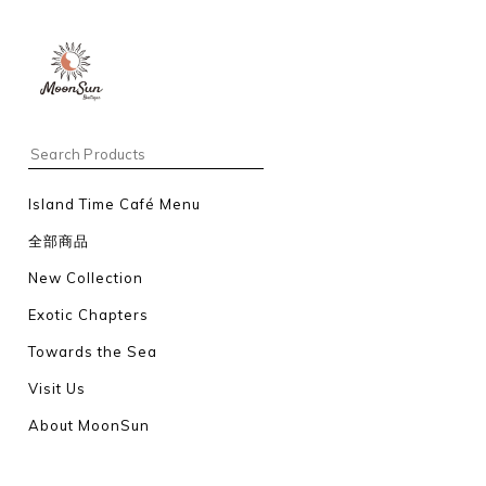
Island Time Café Menu
全部商品
New Collection
Exotic Chapters
Towards the Sea
Visit Us
About MoonSun