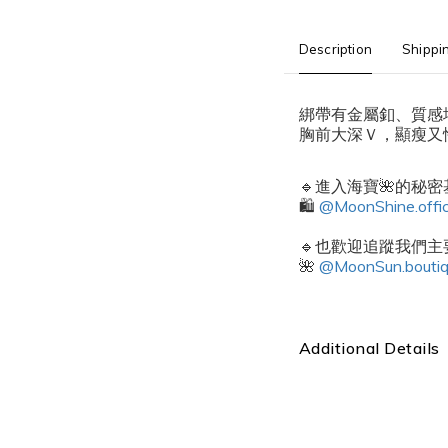
Description
Shippi
綁帶有金屬釦、質感
胸前大深Ｖ，顯瘦又
🔹進入海寶🌺的秘
🛍️
@MoonShine.offic
🔹也歡迎追蹤我們主要
🌺
@MoonSun.bouti
Additional Details