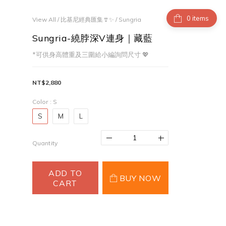
items
View All
/
比基尼經典匯集👙✨
/
Sungria
Sungria-繞脖深V連身｜藏藍
*可供身高體重及三圍給小編詢問尺寸 💖
NT$2,880
Color
: S
S
M
L
Quantity
ADD TO
BUY NOW
CART