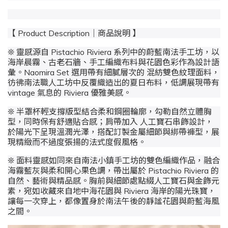
【 Product Description｜商品說明 】
❊ 靈感源自
Pistachio Riviera
系列中的蔚藍南法手工坊，以
海岸晨霧、古老石牆、手工編織布料與花園色彩作為設計語
彙。
Naomira Set
選用帶有細膩層次的
混紡雙色紋理面料
，
彷彿南法職人工坊中反覆織造出的夏日布料，低調展現帶有
vintage 氣息的 Riviera 優雅美感。
❊ 半罩杯輕支撐版型結合柔和鋼圈輪廓，勾勒自然立體胸
型，同時保有舒適貼合感；肩帶加入
人工寶石串飾設計
，
於陽光下呈現溫潤光澤，搭配訂製金屬細節與綁帶褲型，展
現精緻而不過度張揚的法式度假風格。
❊ 面料靈感如同來自南法小鎮手工坊的雙色編織作品，融合
海霧藍灰與柔和開心果色調，帶出屬於
Pistachio Riviera
的
自然、藝術與精品感。胸前與細節處點綴人工寶石與金飾元
素，宛如收藏來自地中海花園與 Riviera 海岸的陽光珠寶，
讓每一次穿上，都像置身於南法午後的靜謐花園與蔚藍海風
之間。