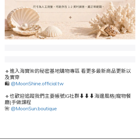
🔹進入海寶🌺的秘密基地購物專區 看更多最新商品更新以
及實穿
🛍️
@MoonShine.official.tw
🔹也歡迎追蹤我們主要帳號IG社群⬇️⬇️⬇️海邊風格|寵物餐
廳|手做課程
🌺
@MoonSun.boutique