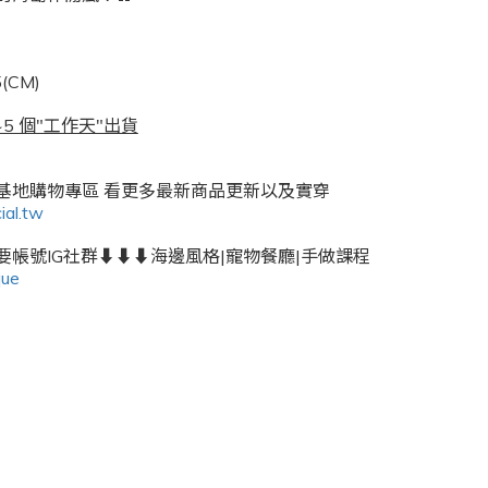
(CM)
5 個"工作天"出貨
密基地購物專區 看更多最新商品更新以及實穿
ial.tw
帳號IG社群⬇️⬇️⬇️海邊風格|寵物餐廳|手做課程
que