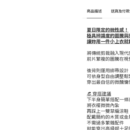
商品描述
送貨及付款
夏日限定的微性感！
極具辨識度的圖騰與
讓妳用一件小上衣就輕
將傳統剪裁融入現代
前片繁複的圖騰在視
後背則運用綁帶設計
可依身型自由調整鬆
穿出最自信的微醺慵
​👒 穿搭建議
下半身簡單搭配一條
將衣襬微微內紮
再踩上一雙草編涼鞋
配戴簡約的木質或金
不需過多繁雜配件
就能穿出高級感十足