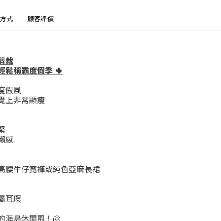
方式
顧客評價
剪裁
鬆稱霸度假季 🌵
度假風
覺上非常顯瘦
緊
懶感
高腰牛仔寬褲或純色亞麻長裙
屬耳環
的海島休閒風！🐚