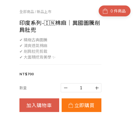
件商品
全部商品
/
新品上市
印度系列-🇮🇳棉麻｜異國圖騰削
肩肚兜
✔ 精緻古典圖騰
✔ 清爽透氣棉麻
✔ 削肩肚兜剪裁
✔ 大面積挖背美學 ✨
NT$700
數量
加入購物車
立即購買