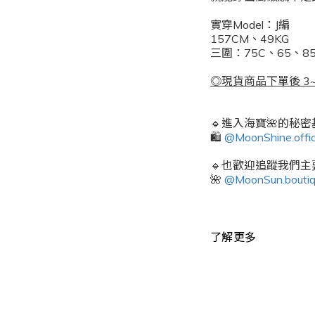
實穿Model：J編
157CM、49KG
三圍：75C、65、85
◎現貨商品下單後 3~
🔹進入海寶🌺的秘
🛍️
@MoonShine.offic
🔹也歡迎追蹤我們主要
🌺
@MoonSun.bouti
了解更多