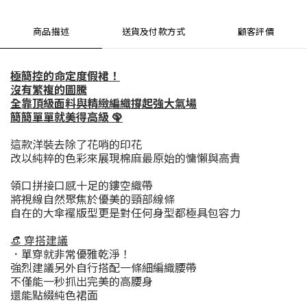
商品描述
送貨及付款方式
顧客評價
極簡控的命定度假裙！
沒有繁複的圖騰
全靠頂級面料與精緻編織撐起強大氣場
簡簡單單就美得高級 🦚
這款洋裝去除了花哨的印花
改以純粹的色彩來展現棉麻最原始的慵懶與高貴
領口拼接口感十足的鏤空織帶
將視線自然聚焦於優美的頸部線條
自在的大傘襬版型更是對任何身型都極具包容力
​👒 穿搭建議
．單穿就非常優雅乾淨！
強烈建議另外自行搭配一條細編織腰帶
不僅能一秒抓出完美的高腰身
還能點綴純色裙面