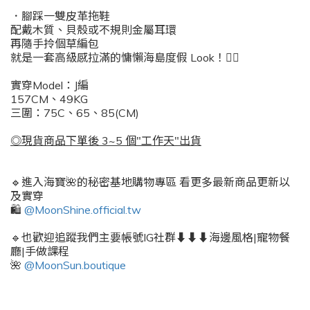
．
腳踩一雙皮革拖鞋
配戴木質、貝殼或不規則金屬耳環
再隨手拎個草編包
就是一套高級感拉滿的慵懶海島度假 Look！❤️‍🔥
實穿Model：J編
157CM、49KG
三圍：75C、65、85(CM)
◎現貨商品下單後 3~5 個"工作天"出貨
🔹進入海寶🌺的秘密基地購物專區 看更多最新商品更新以
及實穿
🛍️
@MoonShine.official.tw
🔹也歡迎追蹤我們主要帳號IG社群⬇️⬇️⬇️海邊風格|寵物餐
廳|手做課程
🌺
@MoonSun.boutique