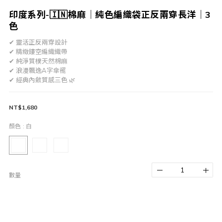
印度系列-🇮🇳棉麻｜純色編織袋正反兩穿長洋｜3
色
✔ 靈活正反兩穿設計
✔ 精緻鏤空編織織帶
✔ 純淨質樸天然棉麻
✔ 浪漫飄逸A字傘襬
✔ 經典內斂質感三色 🌿
NT$1,680
顏色
: 白
數量