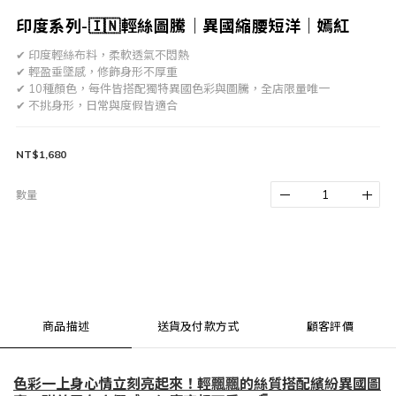
印度系列-🇮🇳輕絲圖騰｜異國縮腰短洋｜嫣紅
✔ 印度輕絲布料，柔軟透氣不悶熱
✔ 輕盈垂墜感，修飾身形不厚重
✔ 10種顏色，每件皆搭配獨特異國色彩與圖騰，全店限量唯一
✔ 不挑身形，日常與度假皆適合
NT$1,680
數量
商品描述
送貨及付款方式
顧客評價
色彩一上身心情立刻亮起來！輕飄飄的絲質搭配繽紛異國圖