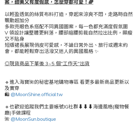
案，甜美又有度假感，怎麼穿都可愛！
🌈
以輕盈透氣的絲質布料打造，穿起來涼爽不悶，走路時自然
飄動超加分
多款亮眼色系搭配不同異國圖案，每一色都充滿度假氛圍
V 領設計讓整體更俐落，腰部縮腰剪裁自然拉出比例，顯瘦
又不貼身
短版裙長展現俏皮可愛感，不論日常外出、旅行或週末約
會，都能輕鬆穿出活潑又迷人的異國風格 ✨
◎現貨商品下單後 3~5 個"工作天"出貨
🔹進入海寶🌺的秘密基地購物專區 看更多最新商品更新以
及實穿
🛍️
@MoonShine.official.tw
🔹也歡迎追蹤我們主要帳號IG社群⬇️⬇️⬇️海邊風格|寵物餐
廳|手做課程
🌺
@MoonSun.boutique