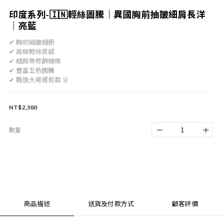
印度系列-🇮🇳輕絲圖騰｜異國胸前抽皺細肩長洋
｜亮藍
✔ 胸前抽皺細節
✔ 高級輕絲質感
✔ 細肩帶修飾線條
✔ 豐富五色圖騰
✔ 飄逸大裙襬剪裁 👗
NT$2,380
數量
商品描述
送貨及付款方式
顧客評價