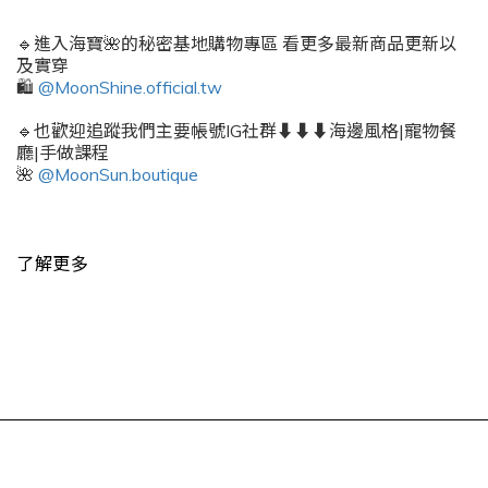
🔹進入海寶🌺的秘密基地購物專區 看更多最新商品更新以
及實穿
🛍️
@MoonShine.official.tw
🔹也歡迎追蹤我們主要帳號IG社群⬇️⬇️⬇️海邊風格|寵物餐
廳|手做課程
🌺
@MoonSun.boutique
了解更多