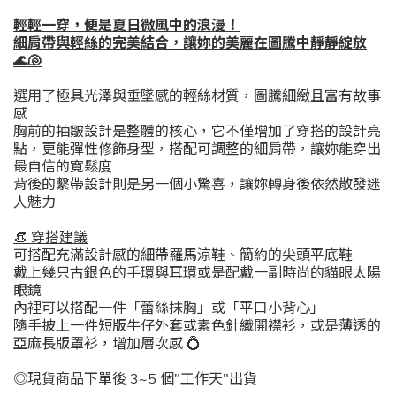
輕輕一穿，便是夏日微風中的浪漫！
細肩帶與輕絲的完美結合，讓妳的美麗在圖騰中靜靜綻放
🌊🐚
選用了極具光澤與垂墜感的輕絲材質，圖騰細緻且富有故事
感
胸前的抽皺設計是整體的核心，它不僅增加了穿搭的設計亮
點，更能彈性修飾身型，搭配可調整的細肩帶，讓妳能穿出
最自信的寬鬆度
背後的繫帶設計則是另一個小驚喜，讓妳轉身後依然散發迷
人魅力
​👒 穿搭建議
​可搭配充滿設計感的細帶羅馬涼鞋、
簡約的尖頭平底鞋
戴上幾只古銀色的手環與耳環或是
配戴一副時尚的貓眼太陽
眼鏡
內裡可以搭配一件「蕾絲抹胸」或「平口小背心」
隨手披上一件短版牛仔外套或素色針織開襟衫，或是
薄透的
亞麻長版罩衫
，增加層次感
💍
◎現貨商品下單後 3~5 個"工作天"出貨