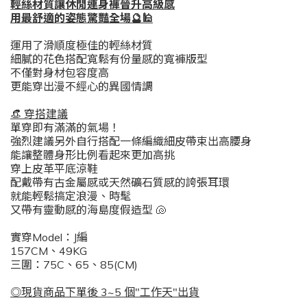
輕絲材質讓休閒連身褲晉升高級感
用最舒適的姿態驚豔全場🔮🕌
運用了滑順度極佳的輕絲材質
細膩的花色搭配寬鬆有份量感的寬褲版型
不僅對身材包容度高
更能穿出漫不經心的異國情調
​👒 穿搭建議
單穿即有滿滿的氣場！
強烈建議另外自行搭配一條編織細皮帶束出高腰身
能讓整體身形比例看起來更加高挑
穿上皮革平底涼鞋
配戴帶有古金屬感或天然礦石質感的誇張耳環
就能輕鬆搞定浪漫、時髦
又帶有靈動感的海島度假造型 🐚
實穿Model：J編
157CM、49KG
三圍：75C、65、85(CM)
◎現貨商品下單後 3~5 個"工作天"出貨