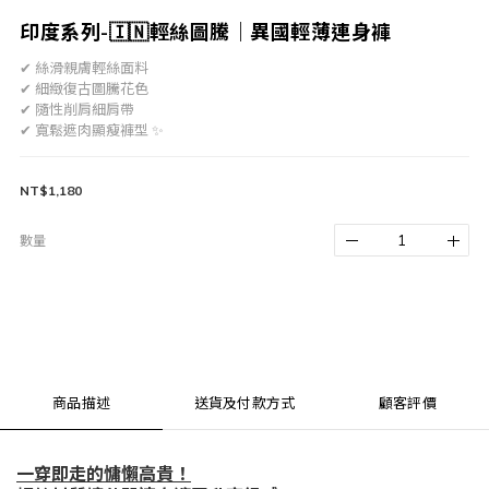
印度系列-🇮🇳輕絲圖騰｜異國輕薄連身褲
✔ 絲滑親膚輕絲面料
✔ 細緻復古圖騰花色
✔ 隨性削肩細肩帶
✔ 寬鬆遮肉顯瘦褲型 ✨
NT$1,180
數量
商品描述
送貨及付款方式
顧客評價
一穿即走的慵懶高貴！