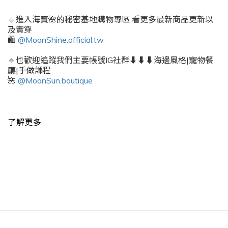
🔹進入海寶🌺的秘密基地購物專區 看更多最新商品更新以
及實穿
🛍️
@MoonShine.official.tw
🔹也歡迎追蹤我們主要帳號IG社群⬇️⬇️⬇️海邊風格|寵物餐
廳|手做課程
🌺
@MoonSun.boutique
了解更多