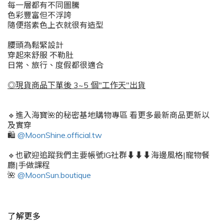
每一層都有不同圖騰
色彩豐富但不浮誇
隨便搭素色上衣就很有造型
腰頭為鬆緊設計
穿起來舒服 不勒肚
日常、旅行、度假都很適合
◎現貨商品下單後 3~5 個"工作天"出貨
🔹進入海寶🌺的秘密基地購物專區 看更多最新商品更新以
及實穿
🛍️
@MoonShine.official.tw
🔹也歡迎追蹤我們主要帳號IG社群⬇️⬇️⬇️海邊風格|寵物餐
廳|手做課程
🌺
@MoonSun.boutique
了解更多