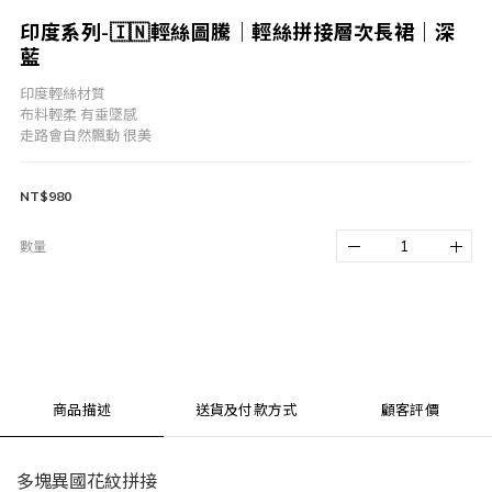
印度系列-🇮🇳輕絲圖騰｜輕絲拼接層次長裙｜深
藍
印度輕絲材質
布料輕柔 有垂墜感
走路會自然飄動 很美
NT$980
數量
商品描述
送貨及付款方式
顧客評價
多塊異國花紋拼接