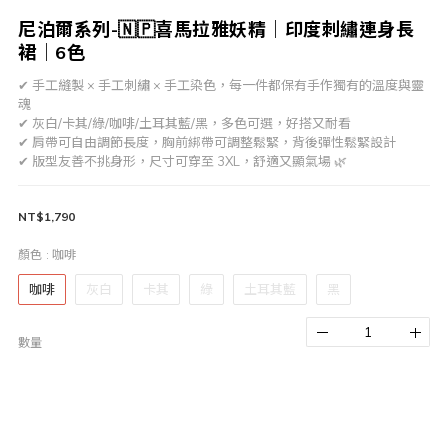
尼泊爾系列-🇳🇵喜馬拉雅妖精｜印度刺繡連身長
裙｜6色
✔ 手工縫製 × 手工刺繡 × 手工染色，每一件都保有手作獨有的溫度與靈
魂
✔ 灰白/卡其/綠/咖啡/土耳其藍/黑，多色可選，好搭又耐看
✔ 肩帶可自由調節長度，胸前綁帶可調整鬆緊，背後彈性鬆緊設計
✔ 版型友善不挑身形，尺寸可穿至 3XL，舒適又顯氣場 🌿
NT$1,790
顏色
: 咖啡
咖啡
灰白
卡其
綠
土耳其藍
黑
數量