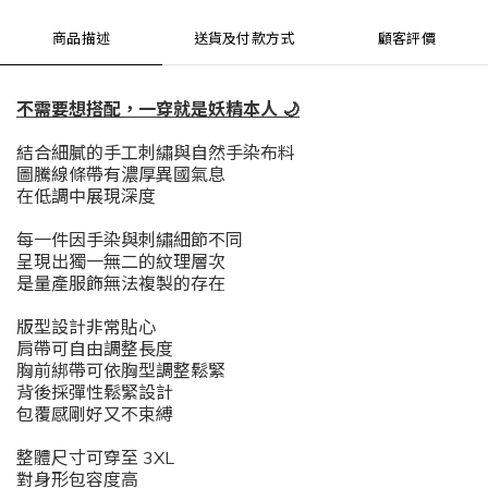
商品描述
送貨及付款方式
顧客評價
不需要想搭配，一穿就是妖精本人 🌙
結合細膩的手工刺繡與自然手染布料
圖騰線條帶有濃厚異國氣息
在低調中展現深度
每一件因手染與刺繡細節不同
呈現出獨一無二的紋理層次
是量產服飾無法複製的存在
版型設計非常貼心
肩帶可自由調整長度
胸前綁帶可依胸型調整鬆緊
背後採彈性鬆緊設計
包覆感剛好又不束縛
整體尺寸可穿至 3XL
對身形包容度高