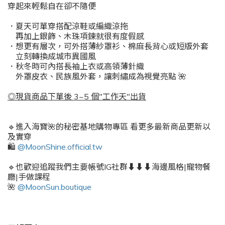
穿起來輕鬆自在卻不隨便
．夏天可單穿搭配涼鞋或編織涼拖
再加上銀飾、木珠項鍊就很有度假感
．
想更有層次，可外搭薄紗罩衫、棉麻長背心或短版外套
立刻轉換成城市異國風
．
秋冬時可內搭長袖上衣或高領薄針織
外罩皮衣、民族風外套，讓刺繡成為視覺亮點
🌺
◎現貨商品下單後 3~5 個"工作天"出貨
🔹進入海寶🌺的秘密基地購物專區 看更多最新商品更新以
及實穿
🛍️
@MoonShine.official.tw
🔹也歡迎追蹤我們主要帳號IG社群⬇️⬇️⬇️海邊風格|寵物餐
廳|手做課程
🌺
@MoonSun.boutique