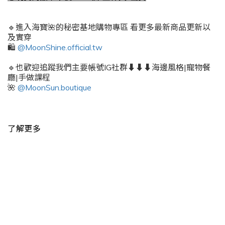
🔹進入海寶🌺的秘密基地購物專區 看更多最新商品更新以
及實穿
🛍️
@MoonShine.official.tw
🔹也歡迎追蹤我們主要帳號IG社群⬇️⬇️⬇️海邊風格|寵物餐
廳|手做課程
🌺
@MoonSun.boutique
了解更多