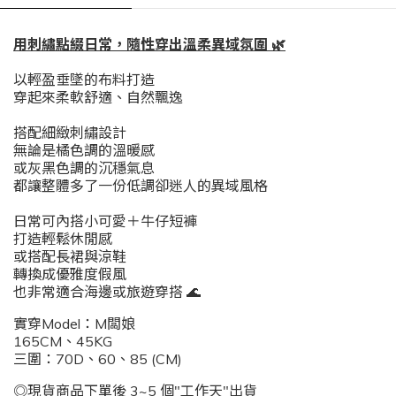
用刺繡點綴日常，隨性穿出溫柔異域氛圍 🌿
以輕盈垂墜的布料打造
穿起來柔軟舒適、自然飄逸
搭配細緻刺繡設計
無論是橘色調的溫暖感
或灰黑色調的沉穩氣息
都讓整體多了一份低調卻迷人的異域風格
日常可內搭小可愛＋牛仔短褲
打造輕鬆休閒感
或搭配長裙與涼鞋
轉換成優雅度假風
也非常適合海邊或旅遊穿搭 🌊
實穿Model：M闆娘
165CM、45KG
三圍：70D、60、85 (CM)
◎現貨商品下單後 3~5 個"工作天"出貨