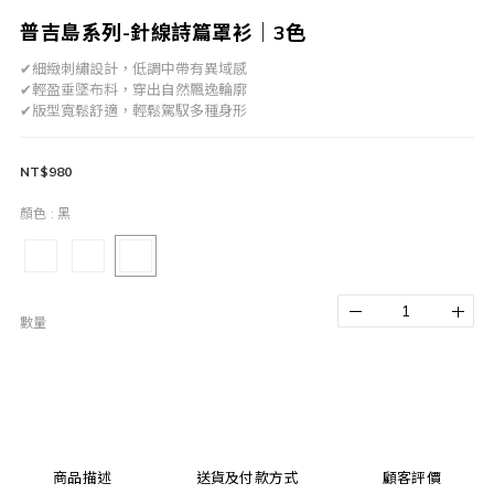
普吉島系列-針線詩篇罩衫｜3色
✔細緻刺繡設計，低調中帶有異域感
✔輕盈垂墜布料，穿出自然飄逸輪廓
✔版型寬鬆舒適，輕鬆駕馭多種身形
NT$980
顏色
: 黑
數量
商品描述
送貨及付款方式
顧客評價