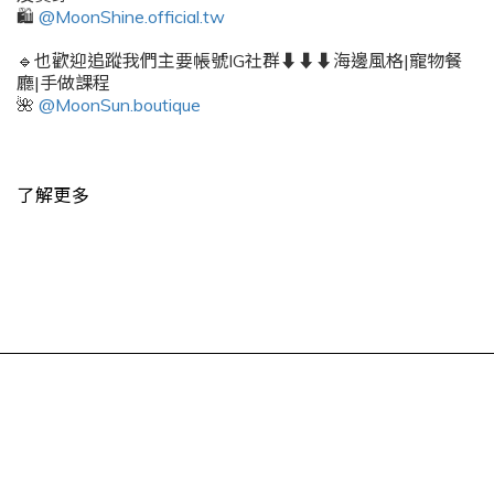
🛍️
@MoonShine.official.tw
🔹也歡迎追蹤我們主要帳號IG社群⬇️⬇️⬇️海邊風格|寵物餐
廳|手做課程
🌺
@MoonSun.boutique
了解更多