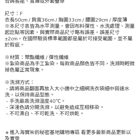
合與長裙、寬褲或外套疊穿
尺寸：F
衣長50cm / 肩寬36cm / 胸圍33cm / 腰圍29cm / 厚度薄
※本尺寸表皆為水平測量，會因布料彈性、水洗處理、測量
起訖點等因素，與實際商品尺寸略有誤差，誤差尺寸
±2cm，在國際驗貨標準範圍都是屬於可接受範圍，並不屬
於瑕疵。
※材質：聚酯纖維 / 彈性纖維
※紮染商品為手工紮染，每款商品顏色皆不同，洗滌時輕微
掉色屬正常現象。
※洗滌方式：
- 請將商品翻面再放入大小適中之細網洗衣袋細中弱速水
洗，以保持商品型態。
- 手洗最高洗滌溫度40℃。
- 深淺色請分開洗滌，以避免造成互相移染。
- 不可漂白、不可乾洗、不可烘乾。
🔹進入海寶🌺的秘密基地購物專區 看更多最新商品更新以
及實穿