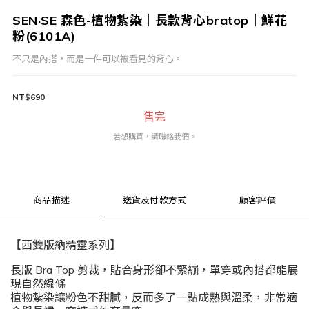
SEN·SE 森色-植物紮染｜長款背心bratop｜鮮花
粉(6101A)
不只是內搭，而是一件可以被看見的背心。
NT$690
售完
若想購買，請聯絡我們。
商品描述
送貨及付款方式
顧客評價
【西雙版納精靈系列】
長版 Bra Top 剪裁，貼合身形卻不緊繃，單穿或內搭都能展
現自然線條
植物紮染讓粉色不甜膩，反而多了一點成熟與溫柔，非常適