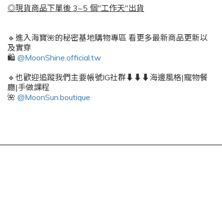
◎現貨商品下單後 3~5 個"工作天"出貨
🔹進入海寶🌺的秘密基地購物專區 看更多最新商品更新以
及實穿
🛍️
@MoonShine.official.tw
🔹也歡迎追蹤我們主要帳號IG社群⬇️⬇️⬇️海邊風格|寵物餐
廳|手做課程
🌺
@MoonSun.boutique