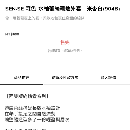
SEN·SE 森色-水袖蕾絲飄逸外套｜米杏白(904B)
像一層輕輕覆上的霧，柔軟地包裹住身體的線條
NT$690
售完
若想購買，請聯絡我們。
商品描述
送貨及付款方式
顧客評價
【西雙版納精靈系列】
透膚蕾絲搭配長版水袖設計
在舉手投足之間自然流動
讓整體造型多了一份輕盈與層次