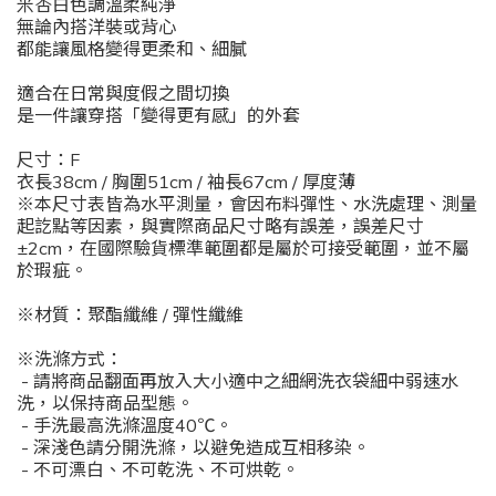
米杏白色調溫柔純淨
無論內搭洋裝或背心
都能讓風格變得更柔和、細膩
適合在日常與度假之間切換
是一件讓穿搭「變得更有感」的外套
尺寸：F
衣長38cm / 胸圍51cm / 袖長67cm / 厚度薄
※本尺寸表皆為水平測量，會因布料彈性、水洗處理、測量
起訖點等因素，與實際商品尺寸略有誤差，誤差尺寸
±2cm，在國際驗貨標準範圍都是屬於可接受範圍，並不屬
於瑕疵。
※材質：聚酯纖維 / 彈性纖維
※洗滌方式：
- 請將商品翻面再放入大小適中之細網洗衣袋細中弱速水
洗，以保持商品型態。
- 手洗最高洗滌溫度40℃。
- 深淺色請分開洗滌，以避免造成互相移染。
- 不可漂白、不可乾洗、不可烘乾。