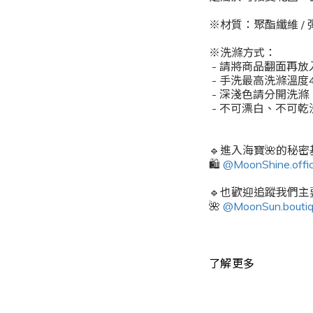
※材質：聚酯纖維 /
※洗滌方式：
- 請將商品翻面再
- 手洗最高洗滌溫度
- 深淺色請分開洗
- 不可漂白、不可
🔹進入海寶🌺的秘
🛍️
@MoonShine.offic
🔹也歡迎追蹤我們主要
🌺
@MoonSun.bouti
了解更多