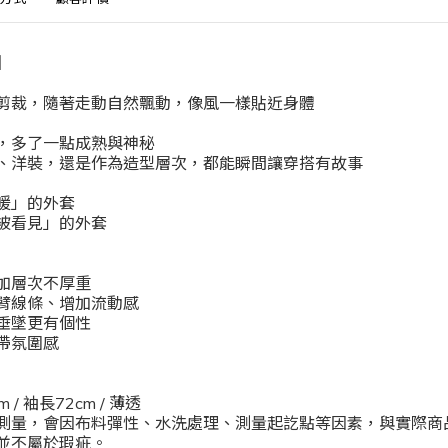
】
剪裁，隨著走動自然飄動，像風一樣貼近身體
，多了一點成熟與神秘
、洋裝，還是作為造型層次，都能瞬間讓穿搭有故事
暖」的外套
被看見」的外套
加層次不厚重
臂線條、增加流動感
垂墜更有個性
帶氛圍感
m / 袖長72cm / 薄透
測量，會因布料彈性、水洗處理、測量起訖點等因素，與實際商品
並不屬於瑕疵。