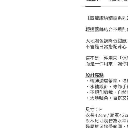
【西雙版納精靈系列
輕透蕾絲結合不規則
大地咖色調降低甜感
不管是日常搭配背心
這不是一件用來「保
而是一件用來「讓你
設計亮點
・輕薄透膚蕾絲，增
・水袖設計，修飾手
・不規則剪裁，自然
・大地咖色，百搭又
尺寸：F
衣長42cm / 肩寬42c
※本尺寸表皆為水平
是屬於可接受範圍，