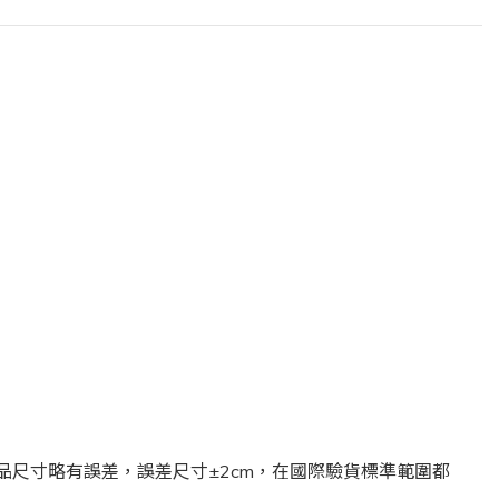
尺寸略有誤差，誤差尺寸±2cm，在國際驗貨標準範圍都