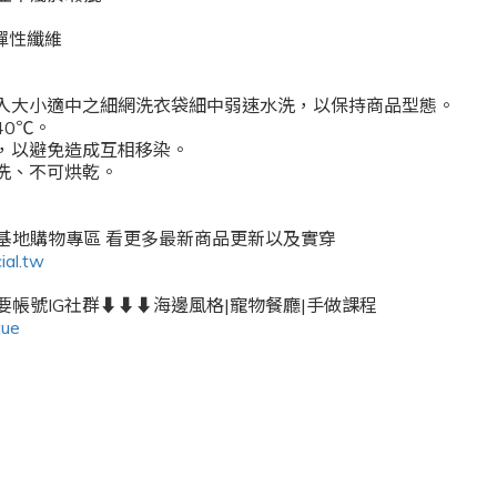
 彈性纖維
放入大小適中之細網洗衣袋細中弱速水洗，以保持商品型態。
40℃。
滌，以避免造成互相移染。
乾洗、不可烘乾。
密基地購物專區 看更多最新商品更新以及實穿
ial.tw
帳號IG社群⬇️⬇️⬇️海邊風格|寵物餐廳|手做課程
que