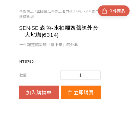
件商品
全部商品
/
異國選品合作品牌🧑‍🎨
/
SEN．SE 森色
妖精系列
SEN·SE 森色-水袖飄逸蕾絲外套
｜大地咖(6314)
一件讓整體氣場「慢下來」的外套
NT$790
數量
加入購物車
立即購買