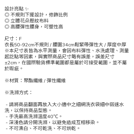
設計亮點 ✨
◎ 不規則下擺設計，修飾比例
◎
立體花朵壓紋布料
◎
高腰彈性腰身，可塑性高
尺寸：F
衣長50-92cm不規則 / 腰圍34cm鬆緊帶彈性大 / 厚度中厚
※本尺寸表皆為水平測量，會因布料彈性、水洗處理、測量
起訖點等因素，與實際商品尺寸略有誤差，誤差尺寸
±2cm，在國際驗貨標準範圍都是屬於可接受範圍，並不屬
於瑕疵。
※材質：聚酯纖維 / 彈性纖維
※洗滌方式：
- 請將商品翻面再放入大小適中之細網洗衣袋細中弱速水
洗，以保持商品型態。
- 手洗最高洗滌溫度40℃。
- 深淺色請分開洗滌，以避免造成互相移染。
- 不可漂白、不可乾洗、不可烘乾。