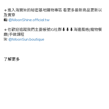
🔹進入海寶🌺的秘密基地購物專區 看更多最新商品更新以
及實穿
🛍️
@MoonShine.official.tw
🔹也歡迎追蹤我們主要帳號IG社群⬇️⬇️⬇️海邊風格|寵物餐
廳|手做課程
🌺
@MoonSun.boutique
了解更多