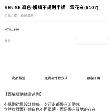
SEN·SE 森色-解構不規則半裙｜雪花白(6107)
步伐之間，自成風景。
NT$1,190
數量
商品描述
送貨及付款方式
顧客評價
【西雙版納精靈系列】
不規則裙擺設計讓每一次行走都帶有流動感
立體紋理面料讓白色不再單薄，而是帶有質地的存在