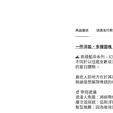
商品描述
送貨及付款
一件洋裝，多種靈魂
🌊 高級藍染系列 –
不同於以往粗支數或
的夏日體驗 ✨
最迷人的地方在於其
無論是想展現骨感的
👒 穿搭建議
​浪漫人魚風：將綁
​層次混搭感：這款
​髮型推薦：因為後