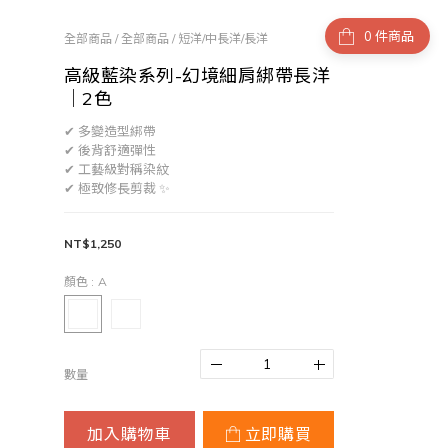
件商品
全部商品
/
全部商品
/
短洋/中長洋/長洋
高級藍染系列-幻境細肩綁帶長洋
｜2色
✔ 多變造型綁帶
​✔ 後背舒適彈性
​✔ 工藝級對稱染紋
​✔ 極致修長剪裁 ✨
NT$1,250
顏色
: A
數量
加入購物車
立即購買