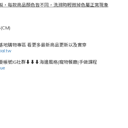
製，每款商品顏色皆不同，洗滌時輕微掉色屬正常現象
(CM)
密基地購物專區 看更多最新商品更新以及實穿
ial.tw
帳號IG社群⬇️⬇️⬇️海邊風格|寵物餐廳|手做課程
que