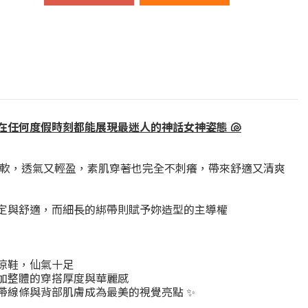
任何度假時刻都能展現最迷人的神話女神姿態 🐚
柔軟，透氣又輕盈，素肌穿著也完全不刺癢，帶來舒適又清爽
定與舒適，而細長的綁帶則賦予妳造型的主導權
涼鞋，仙氣十足
加整體的穿搭厚度與華麗感
帶線條與背部肌膚成為最美的視覺亮點 ✨