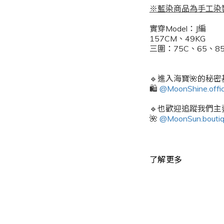
※藍染商品為手工染
實穿Model：J編
157CM、49KG
三圍：75C、65、85
🔹進入海寶🌺的秘
🛍️
@MoonShine.offic
🔹也歡迎追蹤我們主要
🌺
@MoonSun.bouti
了解更多