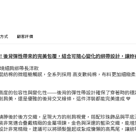
方式
顧客評價
！後背彈性帶來的完美包覆，結合可隨心變化的綁帶設計，讓妳在
 幻境細肩綁帶長洋款
混紡棉的微粗糙觸感，全系列採用 高支數純棉，布料更加細緻
高度的包容性與變化性——後背的彈性帶設計確保了穿著時的穩
削肩美，還是優雅的後背交叉線條，這件洋裝都能完美達成 💙
帶繞脖後於後方交織，呈現大方的削肩視覺，搭配珍珠飾品與平底
洋裝非常適合疊戴精緻的金屬項鍊，金色與深邃的藍染交織，能增
背設計非常精緻，建議可以將頭髮盤起或紮成慵懶的高馬尾，讓綁