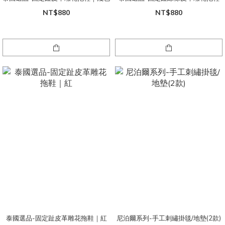
NT$880
NT$880
泰國選品-固定趾皮革雕花拖鞋｜紅
尼泊爾系列-手工刺繡掛毯/地墊(2款)