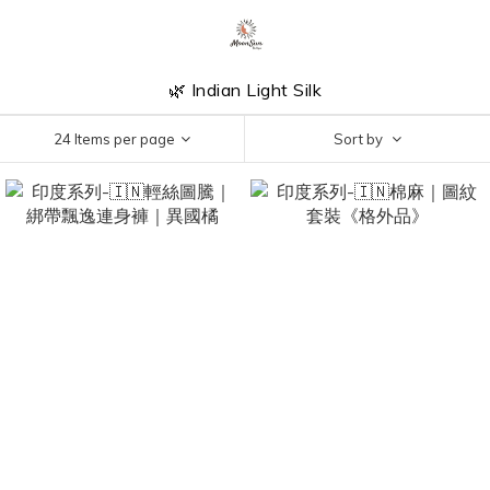
🌿 Indian Light Silk
24 Items per page
Sort by