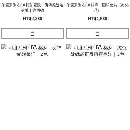
印度系列-🇮🇳輕絲圖騰｜綁帶飄逸連
印度系列-🇮🇳棉麻｜圖紋套裝《格外
身褲｜異國橘
品》
NT$2,380
NT$1,580