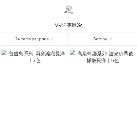
VVIP專區🌺
24 Items per page
Sort by