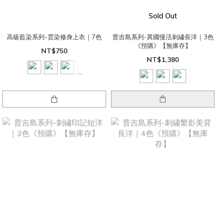
Sold Out
高級藍染系列-雲染修身上衣｜7色
普吉島系列-異國慢活刺繡長洋｜3色
《預購》【無庫存】
NT$750
NT$1,380