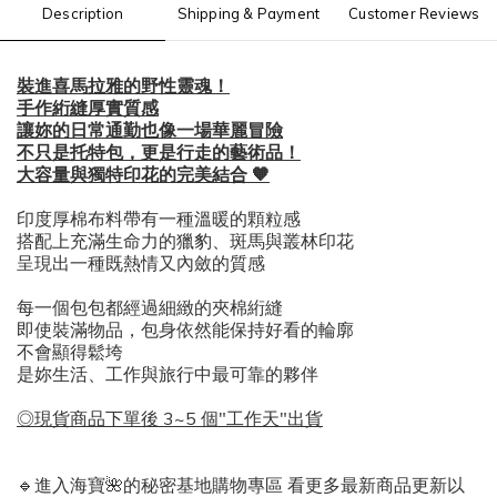
Description
Shipping & Payment
Customer Reviews
裝進喜馬拉雅的野性靈魂！
手作絎縫厚實質感
讓妳的日常通勤也像一場華麗冒險
​不只是托特包，更是行走的藝術品！
大容量與獨特印花的完美結合 🧡
印度厚棉布料帶有一種溫暖的顆粒感
搭配上充滿生命力的獵豹、斑馬與叢林印花
呈現出一種既熱情又內斂的質感
每一個包包都經過細緻的夾棉絎縫
即使裝滿物品，包身依然能保持好看的輪廓
不會顯得鬆垮
是妳生活、工作與旅行中最可靠的夥伴
◎現貨商品下單後 3~5 個"工作天"出貨
🔹進入海寶🌺的秘密基地購物專區 看更多最新商品更新以