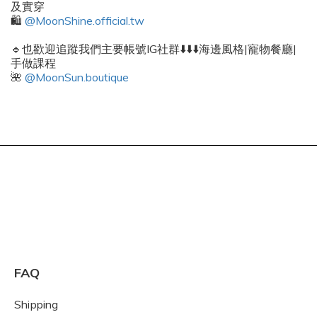
及實穿
🛍️
@MoonShine.official.tw
🔹也歡迎追蹤我們主要帳號IG社群⬇️⬇️⬇️海邊風格|寵物餐廳|
手做課程
🌺
@MoonSun.boutique
FAQ
Shipping