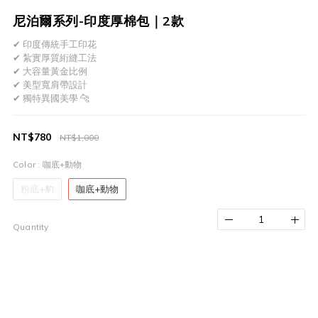
尼泊爾系列-印度厚棉包｜2款
✔ 印度傳統手工印花
​✔ 紮實厚質絎縫工法
​✔ 大容量黃金比例
​✔ 美型寬肩帶設計
​✔ 獨特異國美學 🐆
NT$780
NT$1,000
Color
: 咖底+動物
粉底+豹
咖底+動物
Quantity